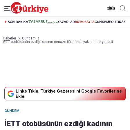
GİRİŞ
SON DAKİKA
YAZARLAR
BİZİM SAYFA
GÜNDEM
POLİTİKA
EK
Haberler
Gündem
İETT otobüsünün ezdiği kadının cenaze töreninde yakınları feryat etti
Linke Tıkla, Türkiye Gazetesi'ni Google Favorilerine
Ekle!
GÜNDEM
İETT otobüsünün ezdiği kadının