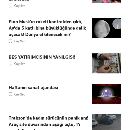
Kaydet
Elon Musk’ın roketi kontrolden çıktı,
Ay'da 5 katlı bina büyüklüğünde delik
açacak! Dünya etkilenecek mi?
Kaydet
BES YATIRIMCISININ YANILGISI!
Kaydet
Haftanın sanat ajandası
Kaydet
Trabzon'da kadın sürücünün panik anı!
Araç site duvarından aşağı uçtu, 1'i