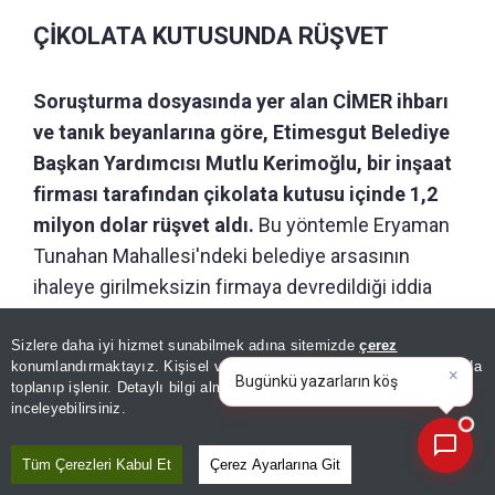
ÇİKOLATA KUTUSUNDA RÜŞVET
Soruşturma dosyasında yer alan CİMER ihbarı
ve tanık beyanlarına göre, Etimesgut Belediye
Başkan Yardımcısı Mutlu Kerimoğlu, bir inşaat
firması tarafından çikolata kutusu içinde 1,2
milyon dolar rüşvet aldı.
Bu yöntemle Eryaman
Tunahan Mahallesi'ndeki belediye arsasının
ihaleye girilmeksizin firmaya devredildiği iddia
edildi.
Sizlere daha iyi hizmet sunabilmek adına sitemizde
çerez
×
Bugünkü yazarların köşe
konumlandırmaktayız. Kişisel verileriniz, KVKK ve GDPR kapsamında
GİZLİ ODADA ÖDEME
yazılarını özetleyin!
|
toplanıp işlenir. Detaylı bilgi almak için
Aydınlatma Metnimizi
📰
Son 30 güne ait haberleri, spor gelişmelerini veya yazar yazılarını sorgulayabilirsiniz.
inceleyebilirsiniz.
Sabah'ta yer alan habere göre
etkin pişmanlıktan
Tüm Çerezleri Kabul Et
Çerez Ayarlarına Git
yararlanmak isteyen müteahhit Hüdaver Alkaya