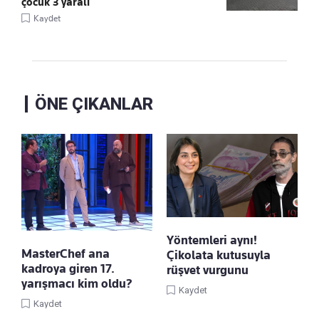
çocuk 3 yaralı
Kaydet
ÖNE ÇIKANLAR
Yöntemleri aynı!
MasterChef ana
Çikolata kutusuyla
kadroya giren 17.
rüşvet vurgunu
yarışmacı kim oldu?
Kaydet
Kaydet