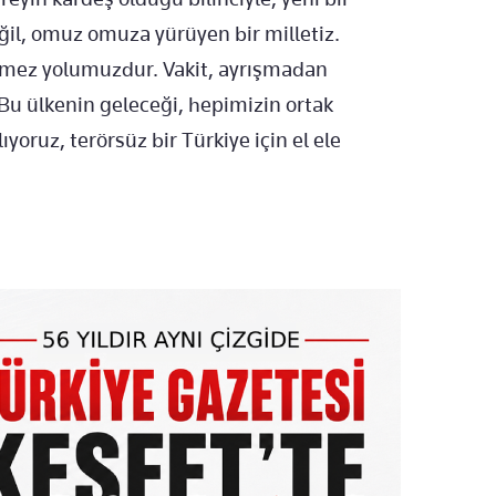
ğil, omuz omuza yürüyen bir milletiz.
ilmez yolumuzdur. Vakit, ayrışmadan
u ülkenin geleceği, hepimizin ortak
yoruz, terörsüz bir Türkiye için el ele