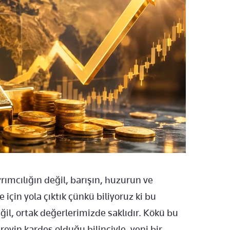
rımcılığın değil, barışın, huzurun ve
çin yola çıktık çünkü biliyoruz ki bu
ğil, ortak değerlerimizde saklıdır. Kökü bu
ireyin kardeş olduğu bilinciyle, yeni bir