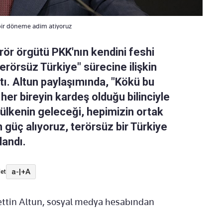
 bir döneme adim atiyoruz
erör örgütü PKK'nın kendini feshi
rörsüz Türkiye" sürecine ilişkin
tı. Altun paylaşımında, "Kökü bu
 her bireyin kardeş olduğu bilinciyle
ülkenin geleceği, hepimizin ortak
 güç alıyoruz, terörsüz bir Türkiye
landı.
a-
|
+A
et
ettin Altun, sosyal medya hesabından