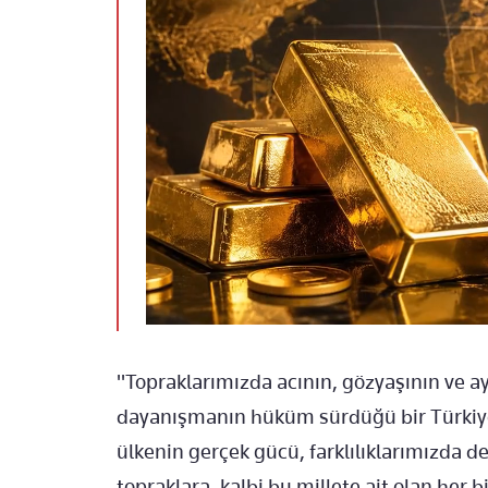
"Topraklarımızda acının, gözyaşının ve ay
dayanışmanın hüküm sürdüğü bir Türkiye i
ülkenin gerçek gücü, farklılıklarımızda de
topraklara, kalbi bu millete ait olan her b