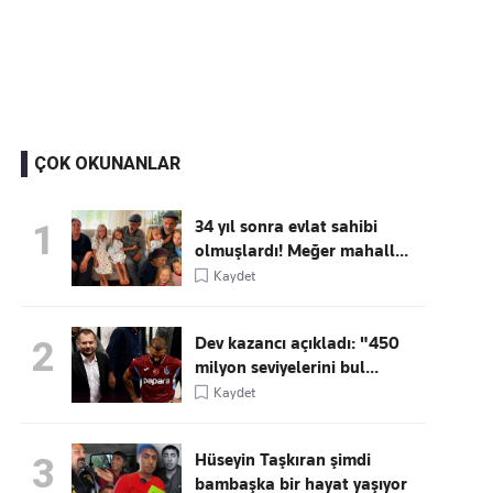
Kaçırmayın
Ücretsiz üye olun, gündemi
şekillendiren gelişmeleri önce siz duyun
ÇOK OKUNANLAR
34 yıl sonra evlat sahibi
1
olmuşlardı! Meğer mahall...
Kaydet
Dev kazancı açıkladı: "450
2
milyon seviyelerini bul...
Kaydet
Hüseyin Taşkıran şimdi
3
bambaşka bir hayat yaşıyor