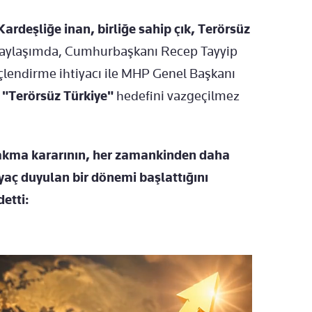
Kardeşliğe inan, birliğe sahip çık, Terörsüz
 paylaşımda, Cumhurbaşkanı Recep Tayyip
çlendirme ihtiyacı ile MHP Genel Başkanı
,
"Terörsüz Türkiye"
hedefini vazgeçilmez
rakma kararının, her zamankinden daha
tiyaç duyulan bir dönemi başlattığını
etti: