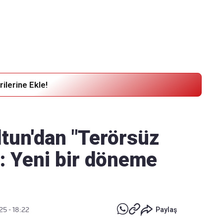
Haber Verin
Editör masamıza bilgi ve materyal
göndermek için
tıklayın
ilerine Ekle!
ltun'dan "Terörsüz
: Yeni bir döneme
25 - 18:22
Paylaş