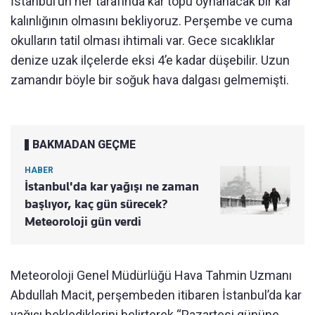
İstanbul’un her tarafında kar topu oynanacak bir kar
kalınlığının olmasını bekliyoruz. Perşembe ve cuma
okulların tatil olması ihtimali var. Gece sıcaklıklar
denize uzak ilçelerde eksi 4’e kadar düşebilir. Uzun
zamandır böyle bir soğuk hava dalgası gelmemişti.
BAKMADAN GEÇME
HABER
İstanbul'da kar yağışı ne zaman
başlıyor, kaç gün sürecek?
Meteoroloji gün verdi
Meteoroloji Genel Müdürlüğü Hava Tahmin Uzmanı
Abdullah Macit, perşembeden itibaren İstanbul’da kar
yağışı beklediklerini belirterek “Pazartesi gününe