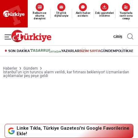
Yeni nesil dijital
abonelik 19 TL’den başlayan fiyatlarla.
GİRİŞ
SON DAKİKA
YAZARLAR
BİZİM SAYFA
GÜNDEM
POLİTİKA
EK
Haberler
Gündem
İstanbul'un için turuncu alarm verildi, kar fırtınası bekleniyor! Uzmanlardan
açıklamalar peş peşe geldi
Linke Tıkla, Türkiye Gazetesi'ni Google Favorilerine
Ekle!