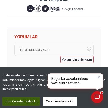
YORUMLAR
Yorum için giriş yapın
Sizlere daha iyi hizmet sunabilmek adına sitemizde
çerez
konumlandırmaktayız. Kişisel verileriniz, KVKK ve GDPR kapsamında
×
toplanıp işlenir. Detaylı bilgi almak için
Aydınlatma Metnimizi
📰
Son 30 güne ait haberleri, spor gelişmelerini veya yazar yazılarını sorgulayabilirsiniz.
inceleyebilirsiniz.
GÖZDEN KAÇMASIN
Tüm Çerezleri Kabul Et
Çerez Ayarlarına Git