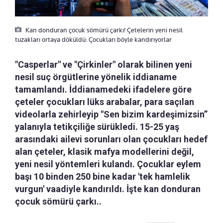
Kan donduran çocuk sömürü çarkı! Çetelerin yeni nesil
tuzakları ortaya döküldü: Çocukları böyle kandırıyorlar
"Casperlar" ve "Çirkinler" olarak bilinen yeni
nesil suç örgütlerine yönelik iddianame
tamamlandı. İddianamedeki ifadelere göre
çeteler çocukları lüks arabalar, para saçılan
videolarla zehirleyip "Sen bizim kardeşimizsin”
yalanıyla tetikçiliğe sürükledi. 15-25 yaş
arasındaki ailevi sorunları olan çocukları hedef
alan çeteler, klasik mafya modellerini değil,
yeni nesil yöntemleri kulandı. Çocuklar eylem
başı 10 binden 250 bine kadar 'tek hamlelik
vurgun' vaadiyle kandırıldı. İşte kan donduran
çocuk sömürü çarkı..