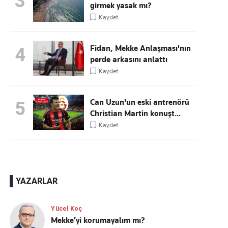
3
girmek yasak mı?
Kaydet
Fidan, Mekke Anlaşması'nın
4
perde arkasını anlattı
Kaydet
Can Uzun'un eski antrenörü
5
Christian Martin konuşt...
Kaydet
YAZARLAR
Yücel Koç
Mekke’yi korumayalım mı?