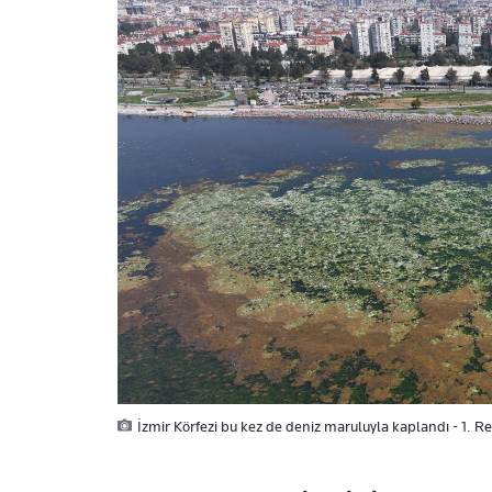
İzmir Körfezi bu kez de deniz maruluyla kaplandı - 1. R