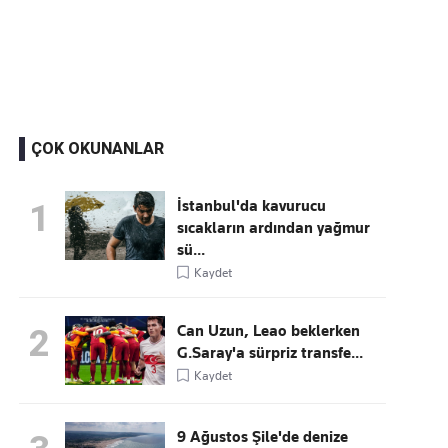
Kaçırmayın
Ücretsiz üye olun, gündemi şekillendiren gelişmeleri önce siz duyun
ÇOK OKUNANLAR
İstanbul'da kavurucu
1
sıcakların ardından yağmur
sü...
Kaydet
Can Uzun, Leao beklerken
2
G.Saray'a sürpriz transfe...
Kaydet
9 Ağustos Şile'de denize