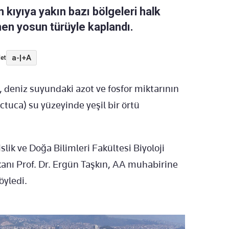
n kıyıya yakın bazı bölgeleri halk
nen yosun türüyle kaplandı.
a-
|
+A
et
a, deniz suyundaki azot ve fosfor miktarının
tuca) su yüzeyinde yeşil bir örtü
ik ve Doğa Bilimleri Fakültesi Biyoloji
anı Prof. Dr. Ergün Taşkın, AA muhabirine
öyledi.