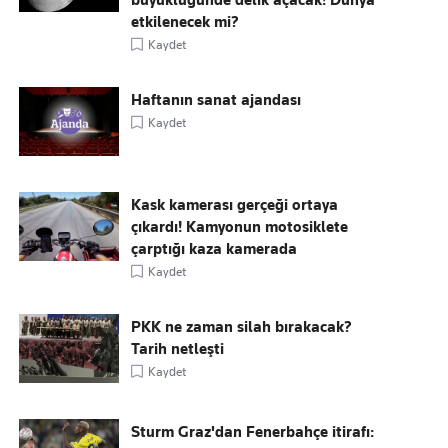
büyüklüğünde delik açacak! Dünya
etkilenecek mi?
Kaydet
Haftanın sanat ajandası
Kaydet
Kask kamerası gerçeği ortaya
çıkardı! Kamyonun motosiklete
çarptığı kaza kamerada
Kaydet
PKK ne zaman silah bırakacak?
Tarih netleşti
Kaydet
Sturm Graz'dan Fenerbahçe itirafı: