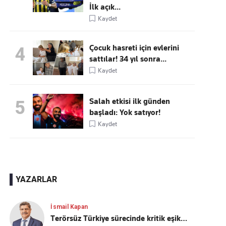
İlk açık...
Kaydet
Çocuk hasreti için evlerini
4
sattılar! 34 yıl sonra...
Kaydet
Salah etkisi ilk günden
5
başladı: Yok satıyor!
Kaydet
YAZARLAR
İsmail Kapan
Terörsüz Türkiye sürecinde kritik eşik…