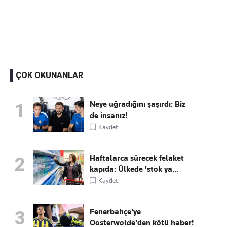
Kaçırmayın
Ücretsiz üye olun, gündemi
şekillendiren gelişmeleri önce siz duyun
ÇOK OKUNANLAR
Neye uğradığını şaşırdı: Biz
1
de insanız!
Kaydet
Haftalarca sürecek felaket
2
kapıda: Ülkede 'stok ya...
Kaydet
Fenerbahçe'ye
3
Oosterwolde'den kötü haber!