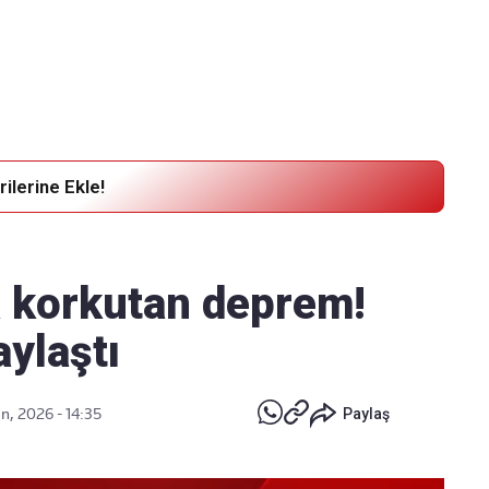
Haber Verin
Editör masamıza bilgi ve materyal
göndermek için
tıklayın
ilerine Ekle!
 korkutan deprem!
aylaştı
n, 2026 - 14:35
Paylaş