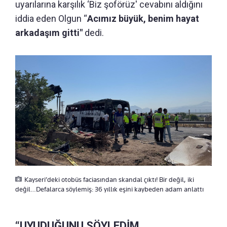
uyarılarına karşılık ‘Biz şoförüz' cevabını aldığını
iddia eden Olgun “
Acımız büyük, benim hayat
arkadaşım gitti"
dedi.
Kayseri’deki otobüs faciasından skandal çıktı! Bir değil, iki
değil…Defalarca söylemiş: 36 yıllık eşini kaybeden adam anlattı
“UYUDUĞUNU SÖYLEDİM,