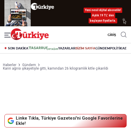
Yeni nesil dijital abonelik!
Aylık 19 TL’ den
başlayan fiyatlarla.
GİRİŞ
SON DAKİKA
YAZARLAR
BİZİM SAYFA
GÜNDEM
POLİTİKA
EK
Haberler
Gündem
Karın ağrısı şikayetiyle gitti, karnından 26 kilogramlık kitle çıkarıldı
Linke Tıkla, Türkiye Gazetesi'ni Google Favorilerine
Ekle!