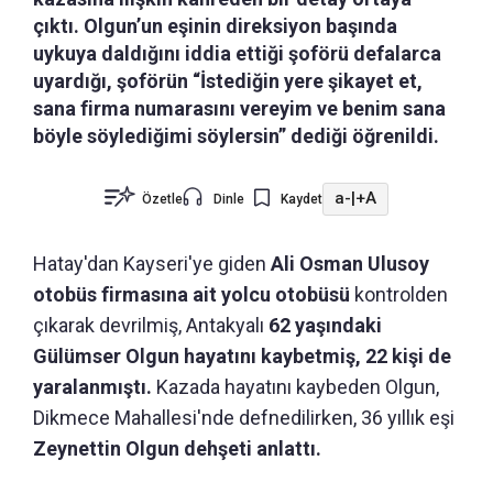
çıktı. Olgun’un eşinin direksiyon başında
uykuya daldığını iddia ettiği şoförü defalarca
uyardığı, şoförün “İstediğin yere şikayet et,
sana firma numarasını vereyim ve benim sana
böyle söylediğimi söylersin” dediği öğrenildi.
a-
|
+A
Özetle
Dinle
Kaydet
Hatay'dan Kayseri'ye giden
Ali Osman Ulusoy
otobüs firmasına ait yolcu otobüsü
kontrolden
çıkarak devrilmiş, Antakyalı
62 yaşındaki
Gülümser Olgun hayatını kaybetmiş, 22 kişi de
yaralanmıştı.
Kazada hayatını kaybeden Olgun,
Dikmece Mahallesi'nde defnedilirken, 36 yıllık eşi
Zeynettin Olgun dehşeti anlattı.