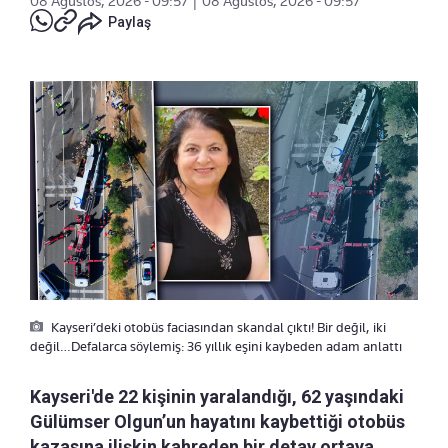
08 Ağustos, 2026 - 09:57
|
08 Ağustos, 2026 - 09:57
Paylaş
Kayseri’deki otobüs faciasından skandal çıktı! Bir değil, iki
değil…Defalarca söylemiş: 36 yıllık eşini kaybeden adam anlattı
Kayseri'de 22 kişinin yaralandığı, 62 yaşındaki
Gülümser Olgun’un hayatını kaybettiği otobüs
kazasına ilişkin kahreden bir detay ortaya