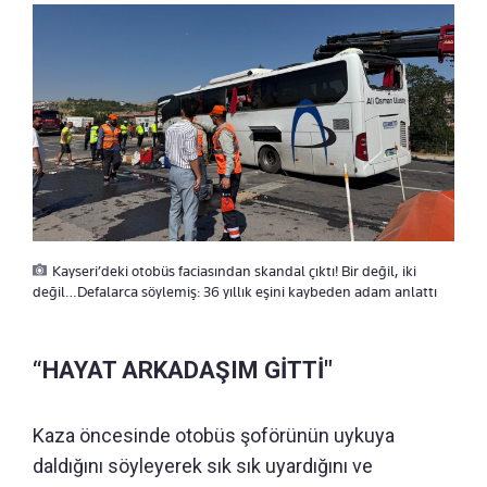
Kayseri’deki otobüs faciasından skandal çıktı! Bir değil, iki
değil…Defalarca söylemiş: 36 yıllık eşini kaybeden adam anlattı
“HAYAT ARKADAŞIM GİTTİ"
Kaza öncesinde otobüs şoförünün uykuya
daldığını söyleyerek sık sık uyardığını ve