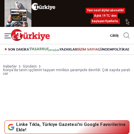
Yeni nesil dijital abonelik!
Aylık 19 TL’ den
başlayan fiyatlarla.
GİRİŞ
SON DAKİKA
YAZARLAR
BİZİM SAYFA
GÜNDEM
POLİTİKA
EK
Haberler
Gündem
Konya’da tarım işçilerini taşıyan minibüs şarampole devrildi: Çok sayıda yaralı
var
Linke Tıkla, Türkiye Gazetesi'ni Google Favorilerine
Ekle!