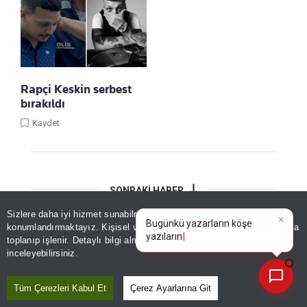
Rapçi Keskin serbest
bırakıldı
Kaydet
SONRAKİ HABER
Sizlere daha iyi hizmet sunabilmek adına sitemizde
çerez
konumlandırmaktayız. Kişisel verileriniz, KVKK ve GDPR kapsamında
×
Haber asistanıyla
toplanıp işlenir. Detaylı bilgi almak için
Aydınlatma Metnimizi
📰
Son 30 güne ait haberleri, spor gelişmelerini veya yazar yazılarını sorgulayabilirsiniz.
inceleyebilirsiniz.
Tüm Çerezleri Kabul Et
Çerez Ayarlarına Git
E-GAZETE
ABONE OL
GİRİŞ