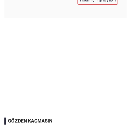
Yorum için giriş yapın
GÖZDEN KAÇMASIN