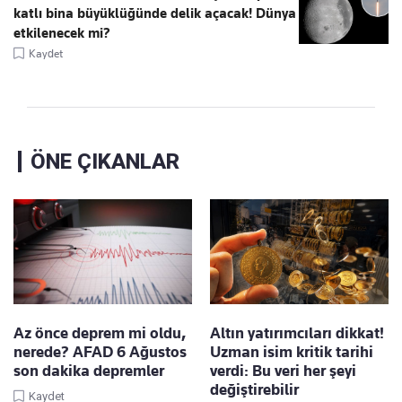
katlı bina büyüklüğünde delik açacak! Dünya
etkilenecek mi?
Kaydet
ÖNE ÇIKANLAR
Az önce deprem mi oldu,
Altın yatırımcıları dikkat!
nerede? AFAD 6 Ağustos
Uzman isim kritik tarihi
son dakika depremler
verdi: Bu veri her şeyi
değiştirebilir
Kaydet