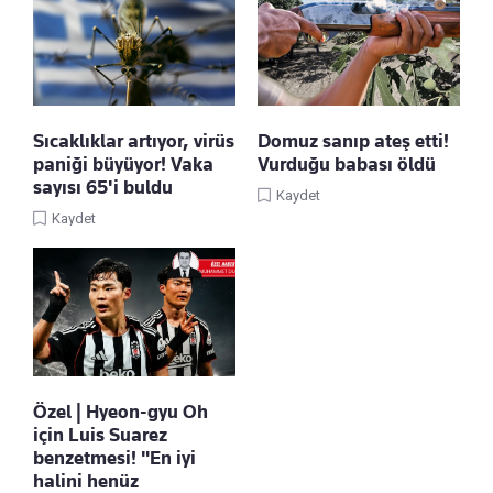
Sıcaklıklar artıyor, virüs
Domuz sanıp ateş etti!
paniği büyüyor! Vaka
Vurduğu babası öldü
sayısı 65'i buldu
Kaydet
Kaydet
Özel | Hyeon-gyu Oh
için Luis Suarez
benzetmesi! "En iyi
halini henüz