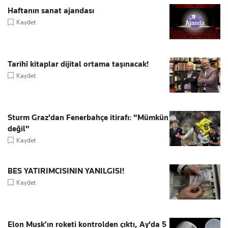
Haftanın sanat ajandası
Kaydet
Tarihî kitaplar dijital ortama taşınacak!
Kaydet
Sturm Graz'dan Fenerbahçe itirafı: "Mümkün
değil"
Kaydet
BES YATIRIMCISININ YANILGISI!
Kaydet
Elon Musk’ın roketi kontrolden çıktı, Ay'da 5