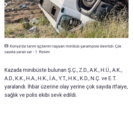
Konya’da tarım işçilerini taşıyan minibüs şarampole devrildi: Çok
sayıda yaralı var - 1. Resim
Kazada minibüste bulunan Ş.Ç., Z.D., A.K., H.Ü., A.K.,
A.D., K.K., H.A., H.K., İ.A., Y.T., H.K., K.D., N.Ç. ve E.T.
yaralandı. İhbar üzerine olay yerine çok sayıda itfaiye,
sağlık ve polis ekibi sevk edildi.