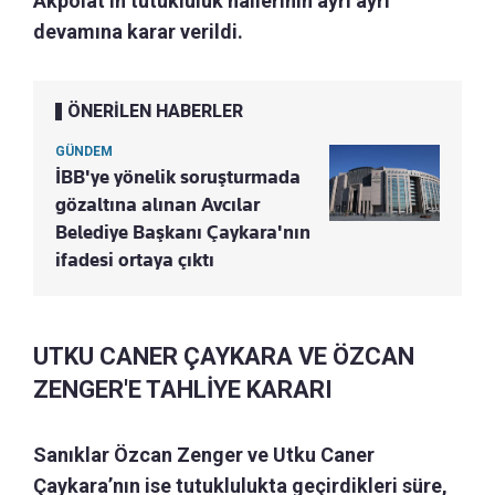
Akpolat’ın tutukluluk hallerinin ayrı ayrı
devamına karar verildi.
ÖNERİLEN HABERLER
GÜNDEM
İBB'ye yönelik soruşturmada
gözaltına alınan Avcılar
Belediye Başkanı Çaykara'nın
ifadesi ortaya çıktı
UTKU CANER ÇAYKARA VE ÖZCAN
ZENGER'E TAHLİYE KARARI
Sanıklar Özcan Zenger ve Utku Caner
Çaykara’nın ise tutuklulukta geçirdikleri süre,