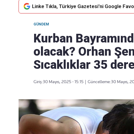
Linke Tıkla, Türkiye Gazetesi'ni Google Favor
GÜNDEM
Takip Edin
Favori mecralarınızda haber
Kurban Bayramında
akışımıza ulaşın
olacak? Orhan Şen'
Sıcaklıklar 35 der
Giriş:
30 Mayıs, 2025 - 15:15
|
Güncelleme:
30 Mayıs, 20