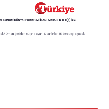
Dünya
Yaşam
Kültür-Sanat
Orta Doğu
Sağlık
Sinema
Avrupa
Hava Durumu
Arkeoloji
A
EKONOMİ
DÜNYA
SPOR
RESMİ İLANLAR
HABER JET
İzle
Amerika
Yemek
Kitap
Afrika
Seyahat
Tarih
k? Orhan Şen'den sürpriz uyarı: Sıcaklıklar 35 dereceyi aşacak
İsrail-Gazze
Aktüel
Uygulamalar