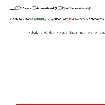
Gündem
Ekonomi
Spor
E-Gazete
Gazete Aboneliği
Dijital Gazete Aboneliği
Politika
Borsa
Futbol
Eğitim
Altın
Puan Durumu
SON DAKİKA
YAZARLAR
BİZİM SAYFA
GÜNDEM
POLİTİK
Döviz
Fikstür
Hisse Senedi
Şampiyonlar Ligi
Haberler
Gündem
Kurban Bayramında hava nasıl olaca
Kripto Para
Avrupa Ligi
Emlak
Basketbol
T-Otomobil
Turizm
Yazarlar
Diğer Kategoriler
Kurumsal
Bugünün Yazarları
Magazin
Hakkımızda
Tüm Yazarlar
Teknoloji
İletişim
Resmî Ilanlar
Künye
Haberler
Gazete Aboneliği
Foto Haber
Danışma Telefonları
Video Galeri
Yasal
Reklam Ver