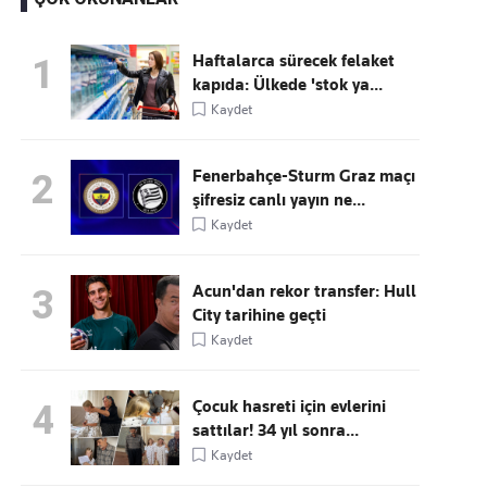
Haftalarca sürecek felaket
1
kapıda: Ülkede 'stok ya...
Kaçırmayın
Kaydet
Ücretsiz üye olun, gündemi
şekillendiren gelişmeleri önce siz duyun
Fenerbahçe-Sturm Graz maçı
2
şifresiz canlı yayın ne...
Kaydet
Acun'dan rekor transfer: Hull
3
City tarihine geçti
Kaydet
Çocuk hasreti için evlerini
4
sattılar! 34 yıl sonra...
Kaydet