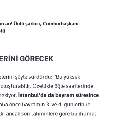
an an! Ünlü şarkıcı, Cumhurbaşkanı
ptü
ZERİNİ GÖRECEK
lerini şöyle sürdürdü: "Bu yüksek
 oluşturabilir. Özellikle öğle saatlerinde
rekiyor.
İstanbul’da da bayram süresince
ha önce bayramın 3. ve 4. günlerinde
rdı, ancak son tahminlere göre bu ihtimal