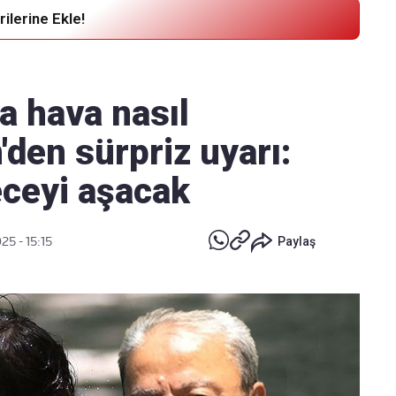
ilerine Ekle!
Haber Verin
Editör masamıza bilgi ve materyal
 hava nasıl
göndermek için
tıklayın
den sürpriz uyarı:
eceyi aşacak
25 - 15:15
Paylaş