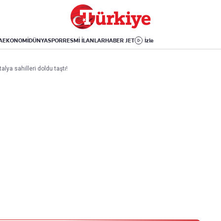
Dünya
Yaşam
Kültür-Sanat
Orta Doğu
Sağlık
Sinema
Avrupa
Hava Durumu
Arkeoloji
A
EKONOMİ
DÜNYA
SPOR
RESMİ İLANLAR
HABER JET
İzle
Amerika
Yemek
Kitap
Afrika
Seyahat
Tarih
lya sahilleri doldu taştı!
İsrail-Gazze
Aktüel
Uygulamalar