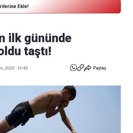
ilerine Ekle!
Haber Verin
Editör masamıza bilgi ve materyal
n ilk gününde
göndermek için
tıklayın
oldu taştı!
n, 2025 - 13:49
Paylaş