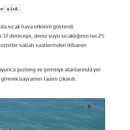
a-
|
+A
et
a sıcak hava etkisini gösterdi.
37 dereceye, deniz suyu sıcaklığının ise 25
turistler sabah saatlerinden itibaren
oyunca şezlong ve şemsiye alanlarında yer
a girerek bayramın tadını çıkardı.