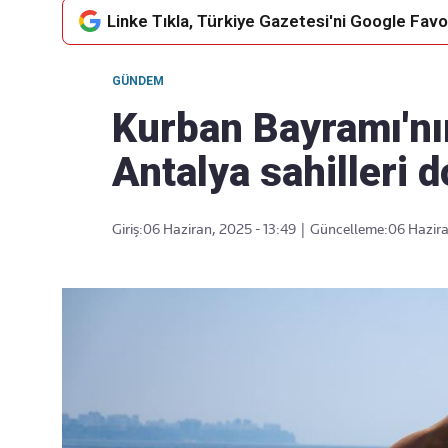
Linke Tıkla, Türkiye Gazetesi'ni Google Favor
GÜNDEM
Takip Edin
Favori mecralarınızda haber
Kurban Bayramı'nı
akışımıza ulaşın
Antalya sahilleri d
Giriş:
06 Haziran, 2025 - 13:49
|
Güncelleme:
06 Hazira