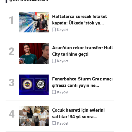
Haftalarca sürecek felaket
1
kapıda: Ülkede 'stok ya...
Kaçırmayın
Kaydet
Ücretsiz üye olun, gündemi
şekillendiren gelişmeleri önce siz duyun
Acun'dan rekor transfer: Hull
2
City tarihine geçti
Kaydet
Fenerbahçe-Sturm Graz maçı
3
şifresiz canlı yayın ne...
Kaydet
Çocuk hasreti için evlerini
4
sattılar! 34 yıl sonra...
Kaydet