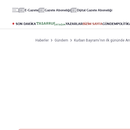
Gündem
Ekonomi
Spor
E-Gazete
Gazete Aboneliği
Dijital Gazete Aboneliği
Politika
Borsa
Futbol
Eğitim
Altın
Puan Durumu
SON DAKİKA
YAZARLAR
BİZİM SAYFA
GÜNDEM
POLİTİK
Döviz
Fikstür
Hisse Senedi
Şampiyonlar Ligi
Haberler
Gündem
Kurban Bayramı'nın ilk gününde Anta
Kripto Para
Avrupa Ligi
Emlak
Basketbol
T-Otomobil
Turizm
Yazarlar
Diğer Kategoriler
Kurumsal
Bugünün Yazarları
Magazin
Hakkımızda
Tüm Yazarlar
Teknoloji
İletişim
Resmî Ilanlar
Künye
Haberler
Gazete Aboneliği
Foto Haber
Danışma Telefonları
Video Galeri
Yasal
Reklam Ver