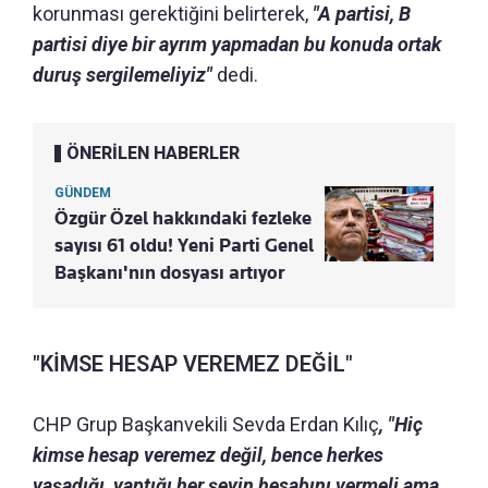
korunması gerektiğini belirterek,
"A partisi, B
partisi diye bir ayrım yapmadan bu konuda ortak
duruş sergilemeliyiz"
dedi.
ÖNERİLEN HABERLER
GÜNDEM
Özgür Özel hakkındaki fezleke
sayısı 61 oldu! Yeni Parti Genel
Başkanı'nın dosyası artıyor
"KİMSE HESAP VEREMEZ DEĞİL"
CHP Grup Başkanvekili Sevda Erdan Kılıç
, "Hiç
kimse hesap veremez değil, bence herkes
yaşadığı, yaptığı her şeyin hesabını vermeli ama