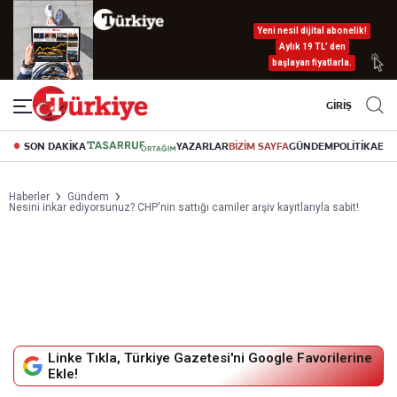
Yeni nesil dijital abonelik!
Aylık 19 TL’ den
başlayan fiyatlarla.
GİRİŞ
SON DAKİKA
YAZARLAR
BİZİM SAYFA
GÜNDEM
POLİTİKA
EK
Haberler
Gündem
Nesini inkar ediyorsunuz? CHP'nin sattığı camiler arşiv kayıtlarıyla sabit!
Linke Tıkla, Türkiye Gazetesi'ni Google Favorilerine
Ekle!