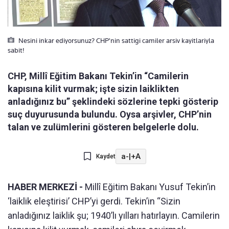
Nesini inkar ediyorsunuz? CHP'nin sattigi camiler arsiv kayitlariyla
sabit!
CHP, Millî Eğitim Bakanı Tekin’in “Camilerin
kapısına kilit vurmak; işte sizin laiklikten
anladığınız bu” şeklindeki sözlerine tepki gösterip
suç duyurusunda bulundu. Oysa arşivler, CHP’nin
talan ve zulümlerini gösteren belgelerle dolu.
a-
|
+A
Kaydet
HABER MERKEZİ -
Millî Eğitim Bakanı Yusuf Tekin’in
‘laiklik eleştirisi’ CHP’yi gerdi. Tekin’in “Sizin
anladığınız laiklik şu; 1940’lı yılları hatırlayın. Camilerin