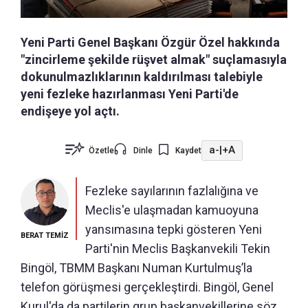
Yeni Parti Genel Başkanı Özgür Özel hakkında
"zincirleme şekilde rüşvet almak" suçlamasıyla
dokunulmazlıklarının kaldırılması talebiyle
yeni fezleke hazırlanması Yeni Parti'de
endişeye yol açtı.
a-
|
+A
Özetle
Dinle
Kaydet
Fezleke sayılarının fazlalığına ve
Meclis'e ulaşmadan kamuoyuna
yansımasına tepki gösteren Yeni
BERAT TEMİZ
Parti'nin Meclis Başkanvekili Tekin
Bingöl, TBMM Başkanı Numan Kurtulmuş’la
telefon görüşmesi gerçekleştirdi. Bingöl, Genel
Kurul'da da partilerin grup başkanvekillerine söz