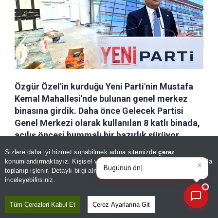
Özgür Özel'in kurduğu Yeni Parti'nin Mustafa
Kemal Mahallesi'nde bulunan genel merkez
binasına girdik. Daha önce Gelecek Partisi
Genel Merkezi olarak kullanılan 8 katlı binada,
açılış öncesi hummalı bir hazırlık sürüyor.
Sizlere daha iyi hizmet sunabilmek adına sitemizde
çerez
×
Bugünün öne çıkan manşetleri
konumlandırmaktayız. Kişisel verileriniz, KVKK ve GDPR kapsamında
a-
|
+A
Özetle
Dinle
Kaydet
ve gelişmeleri neler?
|
toplanıp işlenir. Detaylı bilgi almak için
Aydınlatma Metnimizi
📰
Son 30 güne ait haberleri, spor gelişmelerini veya yazar yazılarını sorgulayabilirsiniz.
inceleyebilirsiniz.
Hem binanın iç mekanlarında hem de
dış cephesinde devam eden tadilat
Tüm Çerezleri Kabul Et
Çerez Ayarlarına Git