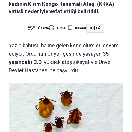
kadının Kırım Kongo Kanamalı Ateşi (KKKA)
virüsü nedeniyle vefat ettiği belirtildi.
a-
|
+A
Özetle
Dinle
Kaydet
Yazın kabusu haline gelen kene ölümleri devam
ediyor. Ordu’nun Ünye ilçesinde yaşayan
35
yaşındaki C.D.
yüksek ateş şikayetiyle Ünye
Devlet Hastanesi’ne başvurdu.