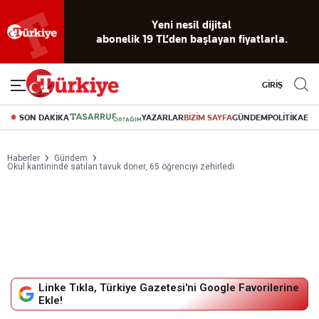
Yeni nesil dijital
abonelik 19 TL’den başlayan fiyatlarla.
GİRİŞ
SON DAKİKA
YAZARLAR
BİZİM SAYFA
GÜNDEM
POLİTİKA
EK
Haberler
Gündem
Okul kantininde satılan tavuk döner, 65 öğrenciyi zehirledi
Linke Tıkla, Türkiye Gazetesi'ni Google Favorilerine
Ekle!