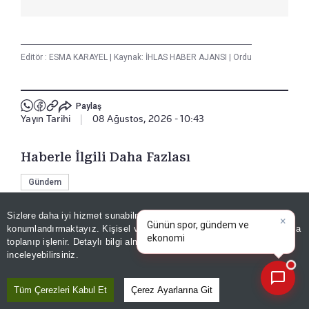
Editör :
ESMA KARAYEL
|
Kaynak: İHLAS HABER AJANSI
|
Ordu
Paylaş
Yayın Tarihi
|
08 Ağustos, 2026 - 10:43
Haberle İlgili Daha Fazlası
Gündem
×
Günün spor, gündem ve
Sizlere daha iyi hizmet sunabilmek adına sitemizde
çerez
ekonomi gelişmelerini analiz
konumlandırmaktayız. Kişisel verileriniz, KVKK ve GDPR kapsamında
Bizi Takip Edin
edin!
|
toplanıp işlenir. Detaylı bilgi almak için
Aydınlatma Metnimizi
📰
Son 30 güne ait haberleri, spor gelişmelerini veya yazar yazılarını sorgulayabilirsiniz.
inceleyebilirsiniz.
Tüm Çerezleri Kabul Et
Çerez Ayarlarına Git