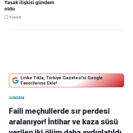
Yasak ilişkisi gündem
oldu
Kaydet
Linke Tıkla, Türkiye Gazetesi'ni Google
Favorilerine Ekle!
GÜNDEM
Faili meçhullerde sır perdesi
aralanıyor! İntihar ve kaza süsü
verilen iki ölüm daha aydınlatıldı