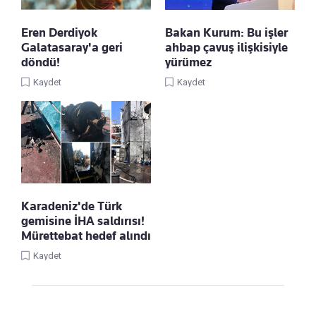
Eren Derdiyok
Bakan Kurum: Bu işler
Galatasaray'a geri
ahbap çavuş ilişkisiyle
döndü!
yürümez
Kaydet
Kaydet
Karadeniz'de Türk
gemisine İHA saldırısı!
Mürettebat hedef alındı
Kaydet