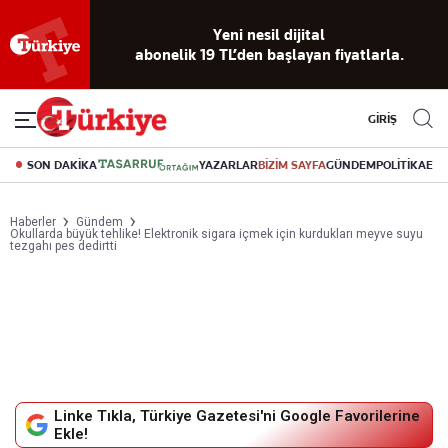
Reklamsız
56 yıllık
Akıllı haber
Eski gazeteleri
Yazarlarla
Yeni nesil dijital
abonelik 19 TL’den başlayan fiyatlarla.
okuma
dijital arşiv
asistanı
indirme
canlı soru
deneyimi
cevap
GİRİŞ
SON DAKİKA
YAZARLAR
BİZİM SAYFA
GÜNDEM
POLİTİKA
EK
Haberler
Gündem
Okullarda büyük tehlike! Elektronik sigara içmek için kurdukları meyve suyu
tezgahı pes dedirtti
Linke Tıkla, Türkiye Gazetesi'ni Google Favorilerine
Ekle!