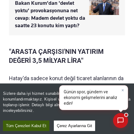
Bakan Kurum'dan 'devlet
yoktu' provokasyonuna net
cevap: Madem devlet yoktu da
saatte 23 konutu kim yaptı?
"ARASTA ÇARŞISI'NIN YATIRIM
DEĞERİ 3,5 MİLYAR LİRA"
Hatay'da sadece konut değil ticaret alanlarının da
yeniden ayağa kaldırıldığını vurgulayan Kurum,
Sizlere daha iyi hizmet sunabilmek adına sitemizde
çerez
TOKİ eliyle bugüne kadar 11 bini aşkın iş yerinin
konumlandırmaktayız. Kişisel verileriniz, KVKK ve GDPR kapsamında
×
inşa edildiğini ifade etti.
|
toplanıp işlenir. Detaylı bilgi almak için
Aydınlatma Metnimizi
📰
Son 30 güne ait haberleri, spor gelişmelerini veya yazar yazılarını sorgulayabilirsiniz.
inceleyebilirsiniz.
GÜNÜN ÖZETİ
Tüm Çerezleri Kabul Et
Çerez Ayarlarına Git