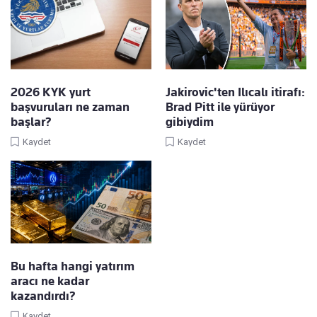
2026 KYK yurt
Jakirovic'ten Ilıcalı itirafı:
başvuruları ne zaman
Brad Pitt ile yürüyor
başlar?
gibiydim
Kaydet
Kaydet
Bu hafta hangi yatırım
aracı ne kadar
kazandırdı?
Kaydet