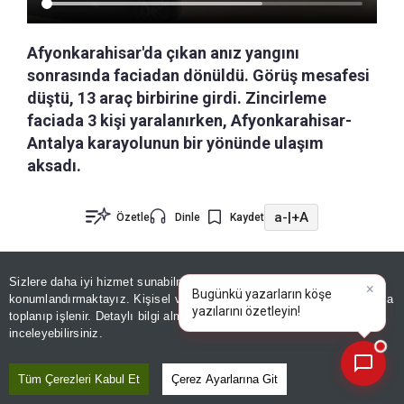
Afyonkarahisar'da çıkan anız yangını
sonrasında faciadan dönüldü. Görüş mesafesi
düştü, 13 araç birbirine girdi. Zincirleme
faciada 3 kişi yaralanırken, Afyonkarahisar-
Antalya karayolunun bir yönünde ulaşım
aksadı.
a-
|
+A
Özetle
Dinle
Kaydet
Afyonkarahisar-Antalya karayolu üzerinde
Sizlere daha iyi hizmet sunabilmek adına sitemizde
çerez
×
yürekleri ağza getiren bir olay yaşandı.
Kızılören
Bugünkü yazarların köşe
konumlandırmaktayız. Kişisel verileriniz, KVKK ve GDPR kapsamında
yazılarını özetl
|
toplanıp işlenir. Detaylı bilgi almak için
Aydınlatma Metnimizi
ilçesi girişinde bilinmeyen bir nedenle anız
📰
Son 30 güne ait haberleri, spor gelişmelerini veya yazar yazılarını sorgulayabilirsiniz.
inceleyebilirsiniz.
yangını meydana geldi.
Tüm Çerezleri Kabul Et
Çerez Ayarlarına Git