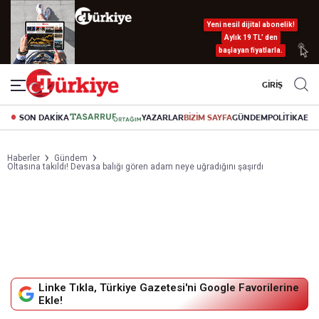
Yeni nesil dijital abonelik!
Aylık 19 TL’ den
başlayan fiyatlarla.
GİRİŞ
SON DAKİKA
YAZARLAR
BİZİM SAYFA
GÜNDEM
POLİTİKA
EK
Haberler
Gündem
Oltasına takıldı! Devasa balığı gören adam neye uğradığını şaşırdı
Linke Tıkla, Türkiye Gazetesi'ni Google Favorilerine
Ekle!