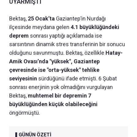
UYARMIŞTI
Bektaş,
25 Ocak’ta
Gaziantep’in Nurdağı
ilçesinde meydana gelen
4.1 büyüklüğündeki
deprem
sonrası yaptığı açıklamada ise
sarsıntının dinamik stres transferinin bir sonucu
olduğunu savunmuştu. Bektaş, özellikle
Hatay-
Amik Ovası’nda "yüksek", Gaziantep
çevresinde ise "orta-yüksek" tehlike
seviyesinin
sürdüğünü ifade etmişti. 6 Şubat
sonrası enerjinin yok olmadığını vurgulayan
Bektaş,
muhtemel bir depremin 7
büyüklüğünden küçük olabileceğini
öngörmüştü.
GÜNÜN ÖZETİ