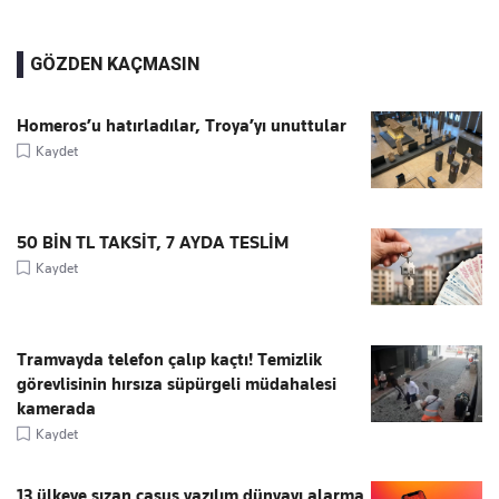
GÖZDEN KAÇMASIN
Homeros’u hatırladılar, Troya’yı unuttular
Kaydet
50 BİN TL TAKSİT, 7 AYDA TESLİM
Kaydet
Tramvayda telefon çalıp kaçtı! Temizlik
görevlisinin hırsıza süpürgeli müdahalesi
kamerada
Kaydet
13 ülkeye sızan casus yazılım dünyayı alarma