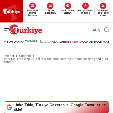
Reklamsız
56 yıllık
Akıllı haber
Eski gazeteleri
Yazarlarla
okuma
dijital arşiv
asistanı
indirme
canlı soru
deneyimi
cevap
GİRİŞ
SON DAKİKA
YAZARLAR
BİZİM SAYFA
GÜNDEM
POLİTİKA
EK
Haberler
Gündem
Ömer Çelik'ten Özgür Özel'in o sözlerine sert tepki: Kendi siciline yazdığı bir
utançtır!
Linke Tıkla, Türkiye Gazetesi'ni Google Favorilerine
Ekle!