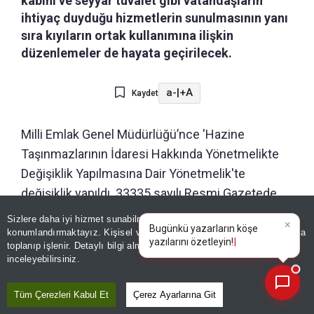
kabini ve seyyar tuvalet gibi vatandaşların
ihtiyaç duyduğu hizmetlerin sunulmasının yanı
sıra kıyıların ortak kullanımına ilişkin
düzenlemeler de hayata geçirilecek.
a-
|
+A
Kaydet
Milli Emlak Genel Müdürlüğü’nce 'Hazine
Taşınmazlarının İdaresi Hakkında Yönetmelikte
Değişiklik Yapılmasına Dair Yönetmelik'te
değişiklik yapıldı. 33335 sayılı Resmi Gazetede
yayımlanan yönetmelik değişikliği, Kıyı Kanunu ve
Sizlere daha iyi hizmet sunabilmek adına sitemizde
çerez
×
Bugünkü yazarların köşe
Kıyı Kanununun Uygulanmasına Dair Yönetmelik
konumlandırmaktayız. Kişisel verileriniz, KVKK ve GDPR kapsamında
yazılarını özetleyin!
|
toplanıp işlenir. Detaylı bilgi almak için
Aydınlatma Metnimizi
ile onaylı imar planı hükümlerine uygun olan kıyı
📰
Son 30 güne ait haberleri, spor gelişmelerini veya yazar yazılarını sorgulayabilirsiniz.
inceleyebilirsiniz.
alanlarını kapsıyor.
Tüm Çerezleri Kabul Et
Çerez Ayarlarına Git
Çevre, Şehircilik ve İklim Değişikliği Bakanlığınca