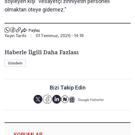
söyleyen kişi “vesayetçi zihniyetin personeli”
olmaktan öteye gidemez."
Paylaş
Yayın Tarihi
|
01 Temmuz, 2026 - 14:18
Haberle İlgili Daha Fazlası
Gündem
Bizi Takip Edin
YORUMLAR