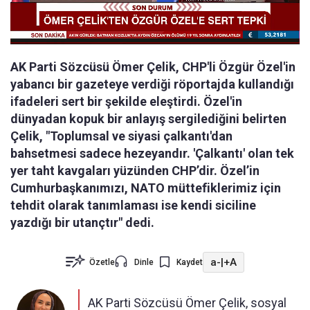
AK Parti Sözcüsü Ömer Çelik, CHP'li Özgür Özel'in
yabancı bir gazeteye verdiği röportajda kullandığı
ifadeleri sert bir şekilde eleştirdi. Özel'in
dünyadan kopuk bir anlayış sergilediğini belirten
Çelik, "Toplumsal ve siyasi çalkantı'dan
bahsetmesi sadece hezeyandır. 'Çalkantı' olan tek
yer taht kavgaları yüzünden CHP’dir. Özel’in
Cumhurbaşkanımızı, NATO müttefiklerimiz için
tehdit olarak tanımlaması ise kendi siciline
yazdığı bir utançtır" dedi.
a-
|
+A
Özetle
Dinle
Kaydet
AK Parti Sözcüsü Ömer Çelik, sosyal