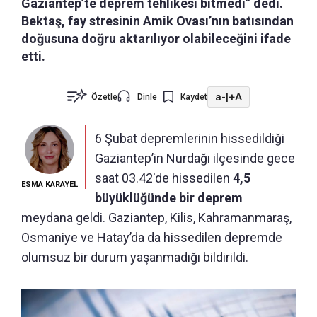
Gaziantep’te deprem tehlikesi bitmedi” dedi.
Bektaş, fay stresinin Amik Ovası’nın batısından
doğusuna doğru aktarılıyor olabileceğini ifade
etti.
a-
|
+A
Özetle
Dinle
Kaydet
6 Şubat depremlerinin hissedildiği
Gaziantep’in Nurdağı ilçesinde gece
saat 03.42'de hissedilen
4,5
ESMA KARAYEL
büyüklüğünde bir deprem
meydana geldi. Gaziantep, Kilis, Kahramanmaraş,
Osmaniye ve Hatay’da da hissedilen depremde
olumsuz bir durum yaşanmadığı bildirildi.