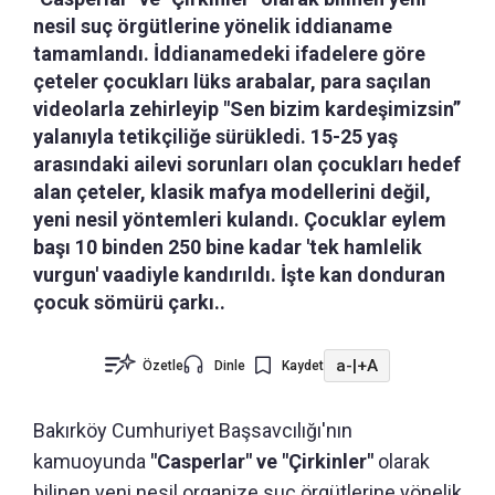
nesil suç örgütlerine yönelik iddianame
tamamlandı. İddianamedeki ifadelere göre
çeteler çocukları lüks arabalar, para saçılan
videolarla zehirleyip "Sen bizim kardeşimizsin”
yalanıyla tetikçiliğe sürükledi. 15-25 yaş
arasındaki ailevi sorunları olan çocukları hedef
alan çeteler, klasik mafya modellerini değil,
yeni nesil yöntemleri kulandı. Çocuklar eylem
başı 10 binden 250 bine kadar 'tek hamlelik
vurgun' vaadiyle kandırıldı. İşte kan donduran
çocuk sömürü çarkı..
a-
|
+A
Özetle
Dinle
Kaydet
Bakırköy Cumhuriyet Başsavcılığı'nın
kamuoyunda
"Casperlar" ve "Çirkinler"
olarak
bilinen yeni nesil organize suç örgütlerine yönelik