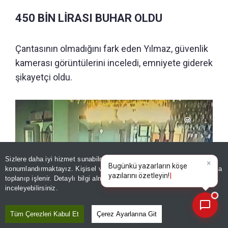
450 BİN LİRASI BUHAR OLDU
Çantasının olmadığını fark eden Yılmaz, güvenlik
kamerası görüntülerini inceledi, emniyete giderek
şikayetçi oldu.
Sizlere daha iyi hizmet sunabilmek adına sitemizde
çerez
konumlandırmaktayız. Kişisel verileriniz, KVKK ve GDPR kapsamında
×
|
toplanıp işlenir. Detaylı bilgi almak için
Aydınlatma Metnimizi
📰
Son 30 güne ait haberleri, spor gelişmelerini veya yazar yazılarını sorgulayabilirsiniz.
inceleyebilirsiniz.
Tüm Çerezleri Kabul Et
Çerez Ayarlarına Git
Fatihte camide ‘Pes’ dedirten olay! Namaza durdu, yılların