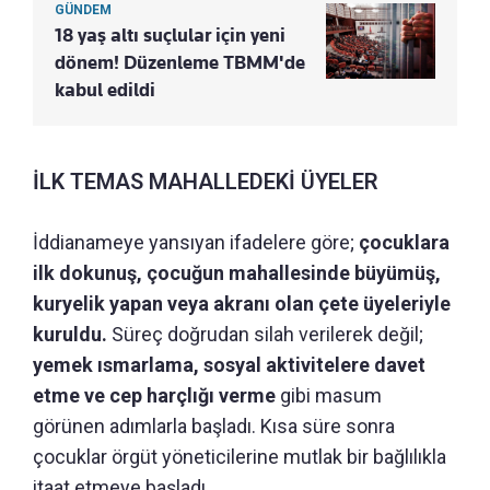
GÜNDEM
18 yaş altı suçlular için yeni
dönem! Düzenleme TBMM'de
kabul edildi
İLK TEMAS MAHALLEDEKİ ÜYELER
İddianameye yansıyan ifadelere göre;
çocuklara
ilk dokunuş, çocuğun mahallesinde büyümüş,
kuryelik yapan veya akranı olan çete üyeleriyle
kuruldu.
Süreç doğrudan silah verilerek değil;
yemek ısmarlama, sosyal aktivitelere davet
etme ve cep harçlığı verme
gibi masum
görünen adımlarla başladı. Kısa süre sonra
çocuklar örgüt yöneticilerine mutlak bir bağlılıkla
itaat etmeye başladı.