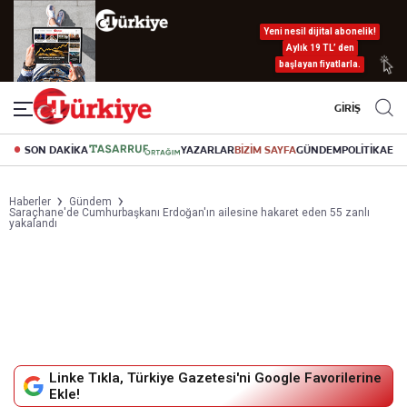
Yeni nesil dijital abonelik!
Aylık 19 TL’ den
başlayan fiyatlarla.
GİRİŞ
SON DAKİKA
YAZARLAR
BİZİM SAYFA
GÜNDEM
POLİTİKA
EK
Haberler
Gündem
Saraçhane'de Cumhurbaşkanı Erdoğan'ın ailesine hakaret eden 55 zanlı
yakalandı
Linke Tıkla, Türkiye Gazetesi'ni Google Favorilerine
Ekle!