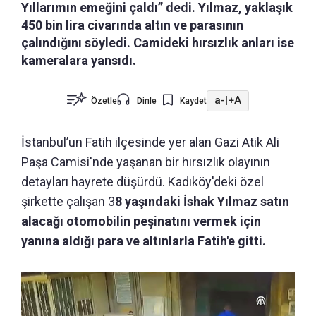
Yıllarımın emeğini çaldı” dedi. Yılmaz, yaklaşık
450 bin lira civarında altın ve parasının
çalındığını söyledi. Camideki hırsızlık anları ise
kameralara yansıdı.
a-
|
+A
Özetle
Dinle
Kaydet
İstanbul’un Fatih ilçesinde yer alan Gazi Atik Ali
Paşa Camisi'nde yaşanan bir hırsızlık olayının
detayları hayrete düşürdü. Kadıköy'deki özel
şirkette çalışan 3
8 yaşındaki İshak Yılmaz satın
alacağı otomobilin peşinatını vermek için
yanına aldığı para ve altınlarla Fatih'e gitti.