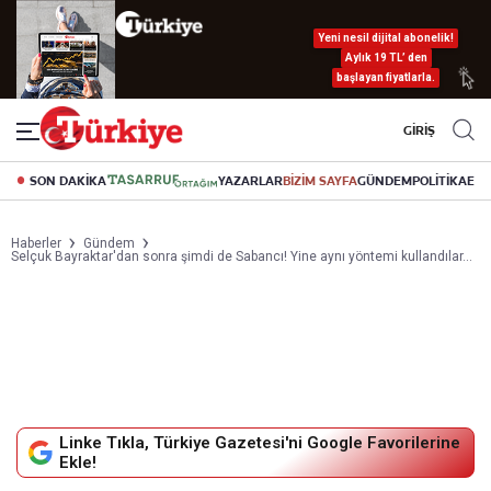
Yeni nesil dijital abonelik!
Aylık 19 TL’ den
başlayan fiyatlarla.
GİRİŞ
SON DAKİKA
YAZARLAR
BİZİM SAYFA
GÜNDEM
POLİTİKA
EK
Haberler
Gündem
Selçuk Bayraktar'dan sonra şimdi de Sabancı! Yine aynı yöntemi kullandılar...
Linke Tıkla, Türkiye Gazetesi'ni Google Favorilerine
Ekle!