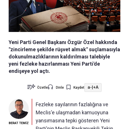
Yeni Parti Genel Başkanı Özgür Özel hakkında
"zincirleme şekilde rüşvet almak" suçlamasıyla
dokunulmazlıklarının kaldırılması talebiyle
yeni fezleke hazırlanması Yeni Parti'de
endişeye yol açtı.
a-
|
+A
Özetle
Dinle
Kaydet
Fezleke sayılarının fazlalığına ve
Meclis'e ulaşmadan kamuoyuna
yansımasına tepki gösteren Yeni
BERAT TEMİZ
Parti'nin Meclis Başkanvekili Tekin