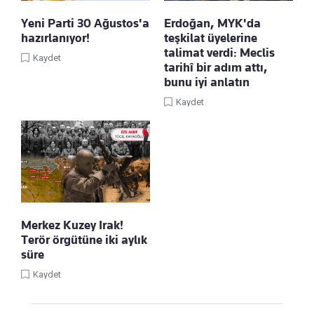
Yeni Parti 30 Ağustos'a
Erdoğan, MYK'da
hazırlanıyor!
teşkilat üyelerine
talimat verdi: Meclis
Kaydet
tarihî bir adım attı,
bunu iyi anlatın
Kaydet
Merkez Kuzey Irak!
Terör örgütüne iki aylık
süre
Kaydet