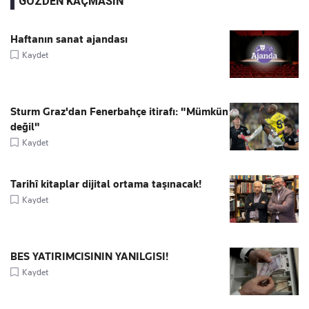
GÖZDEN KAÇMASIN
Haftanın sanat ajandası
Kaydet
Sturm Graz'dan Fenerbahçe itirafı: "Mümkün
değil"
Kaydet
Tarihî kitaplar dijital ortama taşınacak!
Kaydet
BES YATIRIMCISININ YANILGISI!
Kaydet