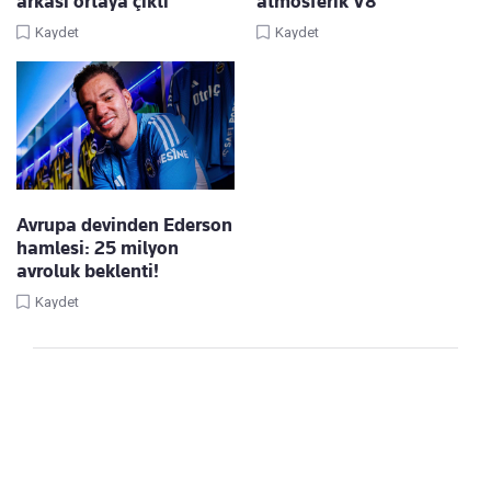
arkası ortaya çıktı
atmosferik V8
Kaydet
Kaydet
Avrupa devinden Ederson
hamlesi: 25 milyon
avroluk beklenti!
Kaydet