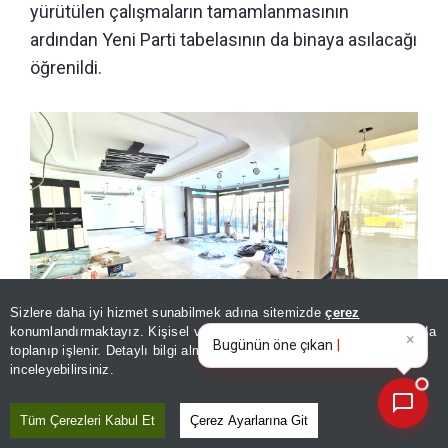
yürütülen çalışmaların tamamlanmasının
ardından Yeni Parti tabelasının da binaya asılacağı
öğrenildi.
Sizlere daha iyi hizmet sunabilmek adına sitemizde
çerez
×
Bugünün öne çıkan manşetleri
konumlandırmaktayız. Kişisel verileriniz, KVKK ve GDPR kapsamında
ve gelişmeleri neler?
|
toplanıp işlenir. Detaylı bilgi almak için
Aydınlatma Metnimizi
Yeni Parti 30 Ağustos'a hazırlanıyor! Genel merkezde hummalı
📰
Son 30 güne ait haberleri, spor gelişmelerini veya yazar yazılarını sorgulayabilirsiniz.
inceleyebilirsiniz.
bir çalışma var
Tüm Çerezleri Kabul Et
Çerez Ayarlarına Git