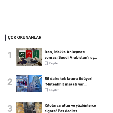
Kaçırmayın
Ücretsiz üye olun, gündemi şekillendiren gelişmeleri önce siz duyun
ÇOK OKUNANLAR
İran, Mekke Anlaşması
1
sonrası Suudi Arabistan'ı uy...
Kaydet
56 daire tek fatura ödüyor!
2
‘Müteahhit inşaatı yar...
Kaydet
Kilolarca altın ve yüzbinlerce
3
sigara! Pes dedirtt...