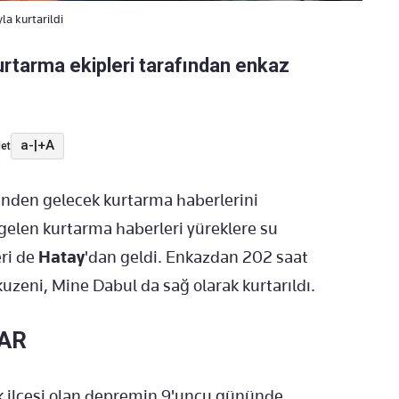
la kurtarildi
kurtarma ekipleri tarafından enkaz
a-
|
+A
et
inden gelecek kurtarma haberlerini
elen kurtarma haberleri yüreklere su
ri de
Hatay
'dan geldi. Enkazdan 202 saat
uzeni, Mine Dabul da sağ olarak kurtarıldı.
LAR
 ilçesi olan depremin 9'uncu gününde