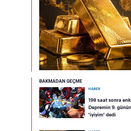
BAKMADAN GEÇME
HABER
198 saat sonra enka
Depremin 9. günün
'iyiyim' dedi