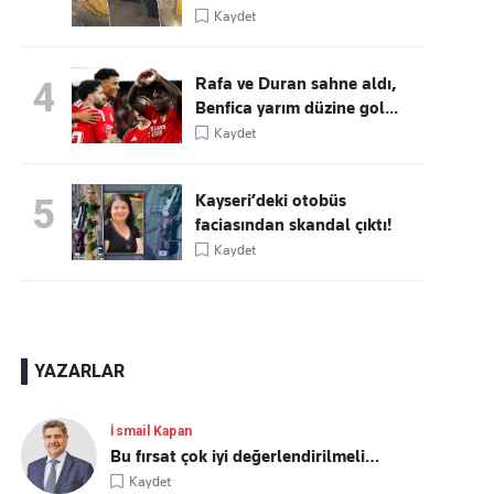
Kaydet
Rafa ve Duran sahne aldı,
4
Benfica yarım düzine gol...
Kaydet
Kayseri’deki otobüs
5
faciasından skandal çıktı!
Kaydet
YAZARLAR
İsmail Kapan
Bu fırsat çok iyi değerlendirilmeli…
Kaydet