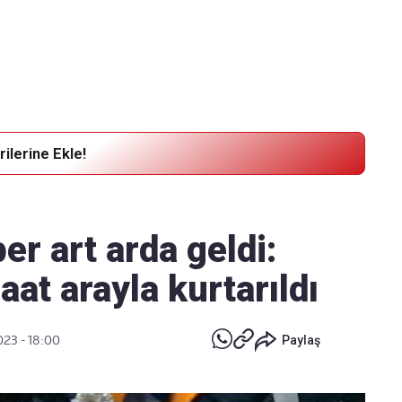
Haber Verin
Editör masamıza bilgi ve materyal göndermek için
tıklayın
ilerine Ekle!
r art arda geldi:
aat arayla kurtarıldı
023 - 18:00
Paylaş