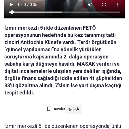
İzmir merkezli 5 ilde düzenlenen FETÖ
operasyonunun hedefinde bu kez tanınmış tatlı
zinciri Antiochia Künefe vardı. Terör örgütünün
“güncel yapılanması”na yönelik yürütülen
soruşturma kapsamında 2. dalga operasyon
sabaha karşı düğmeye basıldı. MASAK verileri ve
dijital incelemelerle ulaşılan yeni deliller ışığında,
örgüte finans sağladığı iddia edilen 41 şüpheliden
33’ü gözaltına alındı, 7’sinin ise yurt dışına kaçtığı
tespit edildi.
a-
|
+A
Kaydet
İzmir merkezli 5 ilde düzenlenen operasyonda, ünlü