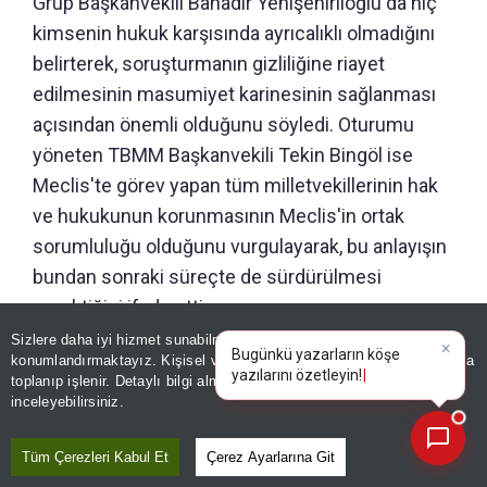
Grup Başkanvekili Bahadır Yenişehirlioğlu da hiç
kimsenin hukuk karşısında ayrıcalıklı olmadığını
belirterek, soruşturmanın gizliliğine riayet
edilmesinin masumiyet karinesinin sağlanması
açısından önemli olduğunu söyledi. Oturumu
yöneten TBMM Başkanvekili Tekin Bingöl ise
Meclis'te görev yapan tüm milletvekillerinin hak
ve hukukunun korunmasının Meclis'in ortak
sorumluluğu olduğunu vurgulayarak, bu anlayışın
bundan sonraki süreçte de sürdürülmesi
gerektiğini ifade etti.
Sizlere daha iyi hizmet sunabilmek adına sitemizde
çerez
konumlandırmaktayız. Kişisel verileriniz, KVKK ve GDPR kapsamında
×
Bugünkü yazarların k
toplanıp işlenir. Detaylı bilgi almak için
Aydınlatma Metnimizi
GÜNÜN ÖZETİ
📰
Son 30 güne ait haberleri, spor gelişmelerini veya yazar yazılarını sorgulayabilirsiniz.
inceleyebilirsiniz.
Tüm Çerezleri Kabul Et
Çerez Ayarlarına Git