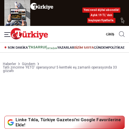
Yeni nesil dijital abonelik!
Aylık 19 TL’ den
başlayan fiyatlarla.
GİRİŞ
SON DAKİKA
YAZARLAR
BİZİM SAYFA
GÜNDEM
POLİTİKA
EK
Haberler
Gündem
Tatlı zincirine 'FETÖ' operasyonu! 5 kentteki eş zamanlı operasyonda 33
gözaltı
Linke Tıkla, Türkiye Gazetesi'ni Google Favorilerine
Ekle!