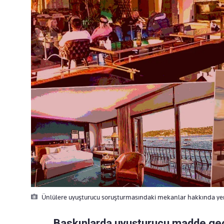
Ünlülere uyuşturucu soruşturmasındaki mekanlar hakkında ye
Baskınlarda uyuşturucu madde geç