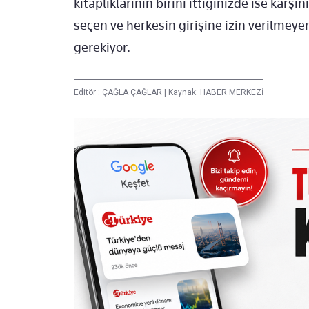
kitaplıklarının birini ittiğinizde ise karşı
seçen ve herkesin girişine izin verilmey
gerekiyor.
Editör :
ÇAĞLA ÇAĞLAR
|
Kaynak: HABER MERKEZİ