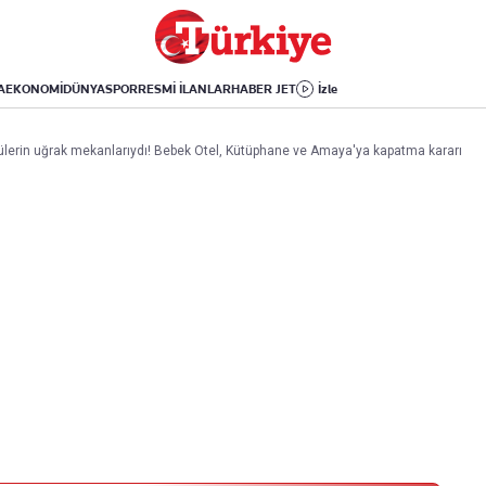
Dünya
Yaşam
Kültür-Sanat
Orta Doğu
Sağlık
Sinema
Avrupa
Hava Durumu
Arkeoloji
A
EKONOMİ
DÜNYA
SPOR
RESMİ İLANLAR
HABER JET
İzle
Amerika
Yemek
Kitap
Afrika
Seyahat
Tarih
lerin uğrak mekanlarıydı! Bebek Otel, Kütüphane ve Amaya'ya kapatma kararı
İsrail-Gazze
Aktüel
Uygulamalar