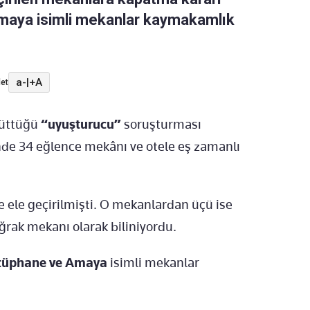
Amaya isimli mekanlar kaymakamlık
a-
|
+A
et
rüttüğü
“uyuşturucu”
soruşturması
nde 34 eğlence mekânı ve otele eş zamanlı
 ele geçirilmişti. O mekanlardan üçü ise
rak mekanı olarak biliniyordu.
ütüphane ve Amaya
isimli mekanlar