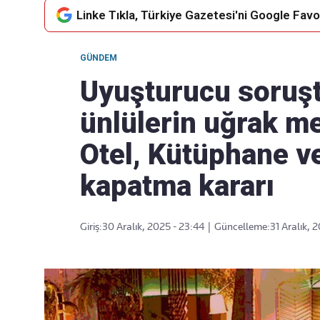
Linke Tıkla, Türkiye Gazetesi'ni Google Favor
GÜNDEM
Takip Edin
Favori mecralarınızda haber
Uyuşturucu soruş
akışımıza ulaşın
ünlülerin uğrak m
Otel, Kütüphane v
kapatma kararı
Giriş:
30 Aralık, 2025 - 23:44
|
Güncelleme:
31 Aralık, 