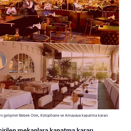
ni gelişme! Bebek Otel, Kütüphane ve Amayaya kapatma kararı
irilen mekanlara kapatma kararı