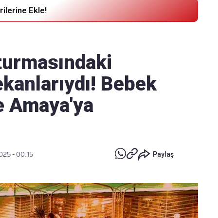
ilerine Ekle!
Haber Verin
Editör masamıza bilgi ve materyal
turmasındaki
göndermek için
tıklayın
ekanlarıydı! Bebek
e Amaya'ya
2025 - 00:15
Paylaş