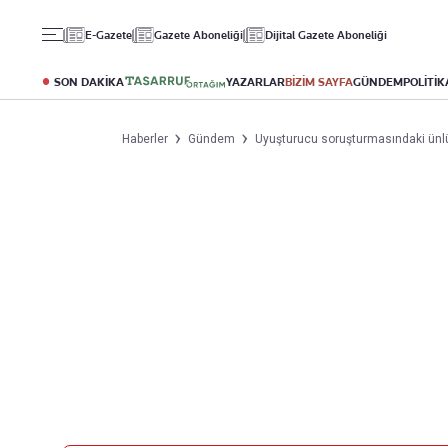
Gündem
Ekonomi
Spor
E-Gazete
Gazete Aboneliği
Dijital Gazete Aboneliği
Politika
Borsa
Futbol
Eğitim
Altın
Puan Durumu
SON DAKİKA
YAZARLAR
BİZİM SAYFA
GÜNDEM
POLİTİK
Döviz
Fikstür
Hisse Senedi
Şampiyonlar Ligi
Haberler
Gündem
Uyuşturucu soruşturmasındaki ünlü
Kripto Para
Avrupa Ligi
Emlak
Basketbol
T-Otomobil
Turizm
Yazarlar
Diğer Kategoriler
Kurumsal
Bugünün Yazarları
Magazin
Hakkımızda
Tüm Yazarlar
Teknoloji
İletişim
Resmî Ilanlar
Künye
Haberler
Gazete Aboneliği
Foto Haber
Danışma Telefonları
Video Galeri
Yasal
Reklam Ver