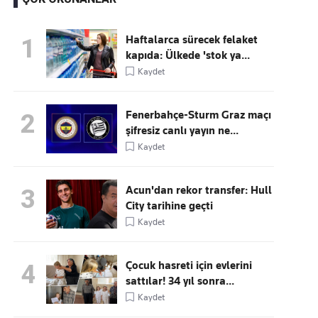
Haftalarca sürecek felaket
1
kapıda: Ülkede 'stok ya...
Kaçırmayın
Kaydet
Ücretsiz üye olun, gündemi
şekillendiren gelişmeleri önce siz duyun
Fenerbahçe-Sturm Graz maçı
2
şifresiz canlı yayın ne...
Kaydet
Acun'dan rekor transfer: Hull
3
City tarihine geçti
Kaydet
Çocuk hasreti için evlerini
4
sattılar! 34 yıl sonra...
Kaydet