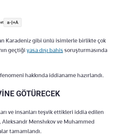
a-
|
+A
et
 Karadeniz gibi ünlü isimlerle birlikte çok
nın geçtiği
yasa dışı bahis
soruşturmasında
fenomeni hakkında iddianame hazırlandı.
VİNE GÖTÜRECEK
rı ve insanları teşvik ettikleri iddia edilen
ci, Aleksandr Menshıkov ve Muhammed
alar tamamlandı.