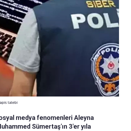
pis talebi
sosyal medya fenomenleri Aleyna
Muhammed Sümertaş’ın 3'er yıla