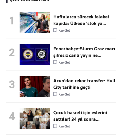
Haftalarca sürecek felaket
1
kapıda: Ülkede 'stok ya...
Kaçırmayın
Kaydet
Ücretsiz üye olun, gündemi
şekillendiren gelişmeleri önce siz duyun
Fenerbahçe-Sturm Graz maçı
2
şifresiz canlı yayın ne...
Kaydet
Acun'dan rekor transfer: Hull
3
City tarihine geçti
Kaydet
Çocuk hasreti için evlerini
4
sattılar! 34 yıl sonra...
Kaydet