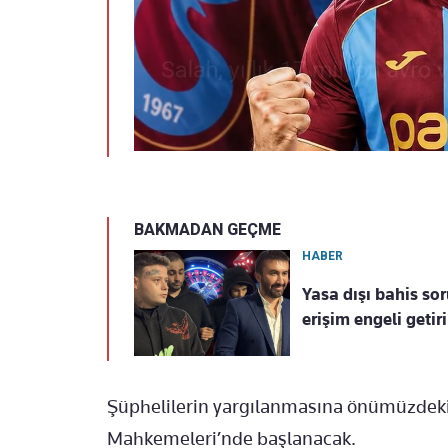
BAKMADAN GEÇME
HABER
Yasa dışı bahis so
erişim engeli getiri
Şüphelilerin yargılanmasına önümüzdeki
Mahkemeleri’nde başlanacak.