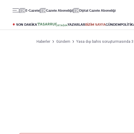
Gündem
Ekonomi
Spor
E-Gazete
Gazete Aboneliği
Dijital Gazete Aboneliği
Politika
Borsa
Futbol
Eğitim
Altın
Puan Durumu
SON DAKİKA
YAZARLAR
BİZİM SAYFA
GÜNDEM
POLİTİK
Döviz
Fikstür
Hisse Senedi
Şampiyonlar Ligi
Haberler
Gündem
Yasa dışı bahis soruşturmasında 3
Kripto Para
Avrupa Ligi
Emlak
Basketbol
T-Otomobil
Turizm
Yazarlar
Diğer Kategoriler
Kurumsal
Bugünün Yazarları
Magazin
Hakkımızda
Tüm Yazarlar
Teknoloji
İletişim
Resmî Ilanlar
Künye
Haberler
Gazete Aboneliği
Foto Haber
Danışma Telefonları
Video Galeri
Yasal
Reklam Ver