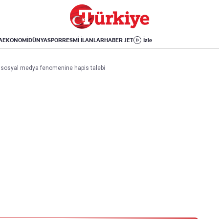
Dünya
Yaşam
Kültür-Sanat
Orta Doğu
Sağlık
Sinema
Avrupa
Hava Durumu
Arkeoloji
A
EKONOMİ
DÜNYA
SPOR
RESMİ İLANLAR
HABER JET
İzle
Amerika
Yemek
Kitap
Afrika
Seyahat
Tarih
 sosyal medya fenomenine hapis talebi
İsrail-Gazze
Aktüel
Uygulamalar