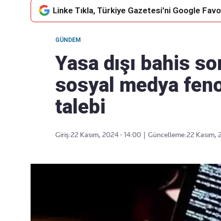
Linke Tıkla, Türkiye Gazetesi'ni Google Favor
GÜNDEM
Takip Edin
Favori mecralarınızda haber
Yasa dışı bahis s
akışımıza ulaşın
sosyal medya fen
talebi
Giriş:
22 Kasım, 2024 - 14:00
|
Güncelleme:
22 Kasım, 