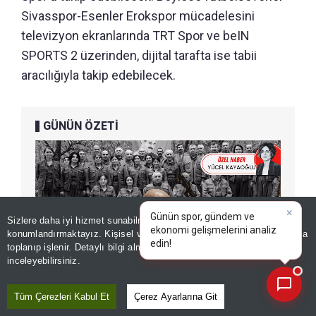
Sivasspor-Esenler Erokspor mücadelesini
televizyon ekranlarında TRT Spor ve beIN
SPORTS 2 üzerinden, dijital tarafta ise tabii
aracılığıyla takip edebilecek.
GÜNÜN ÖZETİ
×
Günün spor, gündem ve
Sizlere daha iyi hizmet sunabilmek adına sitemizde
çerez
ekonomi gelişmelerini analiz
konumlandırmaktayız. Kişisel verileriniz, KVKK ve GDPR kapsamında
edin!
toplanıp işlenir. Detaylı bilgi almak için
Aydınlatma Metnimizi
📰
Son 30 güne ait haberleri, spor gelişmelerini veya yazar yazılarını sorgulayabilirsiniz.
inceleyebilirsiniz.
Tüm Çerezleri Kabul Et
Çerez Ayarlarına Git