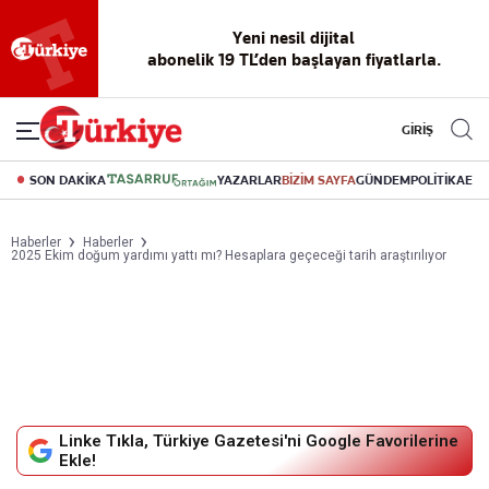
Yeni nesil dijital
abonelik 19 TL’den başlayan fiyatlarla.
GİRİŞ
SON DAKİKA
YAZARLAR
BİZİM SAYFA
GÜNDEM
POLİTİKA
EK
Haberler
Haberler
2025 Ekim doğum yardımı yattı mı? Hesaplara geçeceği tarih araştırılıyor
Linke Tıkla, Türkiye Gazetesi'ni Google Favorilerine
Ekle!