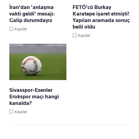
İran'dan 'anlaşma
FETÖ'cü Burkay
vakti geldi' mesajı:
Karatepe işaret etmişti!
Galip durumdayız
Yapılan aramada sonuç
belli oldu
Kaydet
Kaydet
Sivasspor-Esenler
Erokspor maçı hangi
kanalda?
Kaydet