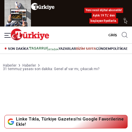
Yeni nesil dijital abonelik!
Aylık 19 TL’ den
başlayan fiyatlarla.
GİRİŞ
SON DAKİKA
YAZARLAR
BİZİM SAYFA
GÜNDEM
POLİTİKA
EK
Haberler
Haberler
31 temmuz yasası son dakika: Genel af var mı, çıkacak mı?
Linke Tıkla, Türkiye Gazetesi'ni Google Favorilerine
Ekle!