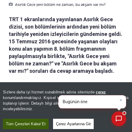
Asırlık Gece yeni bölüm ne zaman, bu akşam var mı?
TRT 1 ekranlarında yayınlanan Asırlık Gece
dizisi, son bölümlerinin ardından yeni bölüm
tarihiyle yeniden izleyicilerin gündemine geldi.
15 Temmuz 2016 gecesinde yaşanan olayları
konu alan yapımın 8. bölüm fragmanının
paylaşılmasıyla birlikte, "Asırlık Gece yeni
bölüm ne zaman?" ve "Asırlık Gece bu akşam
var mı?" soruları da cevap aramaya başladı.
a-
|
+A
Kaydet
Sizlere daha iyi hizmet sunabilmek adına sitemizde
çerez
×
Bugünün öne çıkan manşetleri
konumlandırmaktayız. Kişisel verileriniz, KVKK ve GDPR kapsamında
ve gelişmeleri neler?
|
toplanıp işlenir. Detaylı bilgi almak için
Aydınlatma Metnimizi
15 Temmuz 2016'daki darbe girişimi sırasında
📰
Son 30 güne ait haberleri, spor gelişmelerini veya yazar yazılarını sorgulayabilirsiniz.
inceleyebilirsiniz.
yaşanan olayları ve o gece verilen mücadeleyi
konu alan Asırlık Gece dizisi büyük bir merakla
Tüm Çerezleri Kabul Et
Çerez Ayarlarına Git
bekleniyor. TRT 1'in yayın akışında yer alan