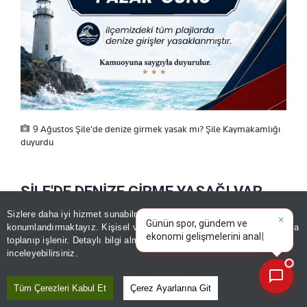
9 Ağustos Şile'de denize girmek yasak mı? Şile Kaymakamlığı
duyurdu
ŞİLE'DE DENİZE GİRME YASAĞI VAR
×
MI?
Günün spor, gündem ve
Sizlere daha iyi hizmet sunabilmek adına sitemizde
çerez
ekonomi gelişmelerini analiz
konumlandırmaktayız. Kişisel verileriniz, KVKK ve GDPR kapsamında
edin!
toplanıp işlenir. Detaylı bilgi almak için
Aydınlatma Metnimizi
📰
Son 30 güne ait haberleri, spor gelişmelerini veya yazar yazılarını sorgulayabilirsiniz.
Şile Kaymakamlığının son açıklamasıyla birlikte 9
inceleyebilirsiniz.
Ağustos Pazar günü ilçe genelindeki tüm
Tüm Çerezleri Kabul Et
Çerez Ayarlarına Git
plajlarda denize giriş yasağı uygulanacak. Yeni