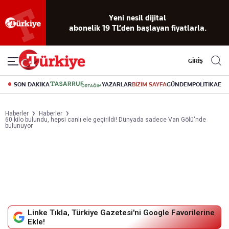
Reklamsız
56 yıllık
Akıllı haber
Eski gazeteleri
Yazarlarla
okuma
dijital arşiv
asistanı
indirme
canlı soru
deneyimi
cevap
GİRİŞ
SON DAKİKA
YAZARLAR
BİZİM SAYFA
GÜNDEM
POLİTİKA
EK
Haberler
Haberler
60 kilo bulundu, hepsi canlı ele geçirildi! Dünyada sadece Van Gölü'nde
bulunuyor
Linke Tıkla, Türkiye Gazetesi'ni Google Favorilerine
Ekle!