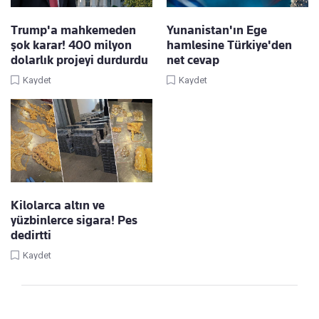
Trump'a mahkemeden
Yunanistan'ın Ege
şok karar! 400 milyon
hamlesine Türkiye'den
dolarlık projeyi durdurdu
net cevap
Kaydet
Kaydet
Kilolarca altın ve
yüzbinlerce sigara! Pes
dedirtti
Kaydet