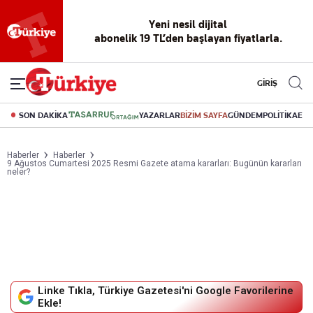
Yeni nesil dijital
abonelik 19 TL’den başlayan fiyatlarla.
GİRİŞ
SON DAKİKA
YAZARLAR
BİZİM SAYFA
GÜNDEM
POLİTİKA
EK
Haberler
Haberler
9 Ağustos Cumartesi 2025 Resmi Gazete atama kararları: Bugünün kararları
neler?
Linke Tıkla, Türkiye Gazetesi'ni Google Favorilerine
Ekle!