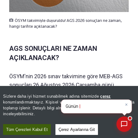
ÖSYM takvimiyle duyuruldu! AGS 2026 sonuçları ne zaman,
hangi tarihte açıklanacak?
AGS SONUÇLARI NE ZAMAN
AÇIKLANACAK?
ÖSYM'nin 2026 sınav takvimine göre MEB-AGS
sonuçları 26 Ağustos 2026 Çarşamba günü
açıklanacak. Adaylar, T.C. Kimlik Numarası ve
Sizlere daha iyi hizmet sunabilmek adına sitemizde
çerez
×
Günün spor, gündem ve
ÖSYM aday şifresi ile sonuç sorgulaması
konumlandırmaktayız. Kişisel verileriniz, KVKK ve GDPR kapsamında
ekonomi gelişmelerini
|
toplanıp işlenir. Detaylı bilgi almak için
Aydınlatma Metnimizi
yapabilecek.
📰
Son 30 güne ait haberleri, spor gelişmelerini veya yazar yazılarını sorgulayabilirsiniz.
inceleyebilirsiniz.
PUAN HESAPLAMASI NASIL
Tüm Çerezleri Kabul Et
Çerez Ayarlarına Git