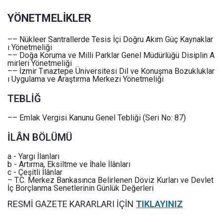
YÖNETMELİKLER
–– Nükleer Santrallerde Tesis İçi Doğru Akım Güç Kaynaklar
ı Yönetmeliği
–– Doğa Koruma ve Milli Parklar Genel Müdürlüğü Disiplin A
mirleri Yönetmeliği
–– İzmir Tınaztepe Üniversitesi Dil ve Konuşma Bozukluklar
ı Uygulama ve Araştırma Merkezi Yönetmeliği
TEBLİĞ
–– Emlak Vergisi Kanunu Genel Tebliği (Seri No: 87)
İLÂN BÖLÜMÜ
a - Yargı İlanları
b - Artırma, Eksiltme ve İhale İlânları
c - Çeşitli İlânlar
– T.C. Merkez Bankasınca Belirlenen Döviz Kurları ve Devlet
İç Borçlanma Senetlerinin Günlük Değerleri
RESMİ GAZETE KARARLARI İÇİN
TIKLAYINIZ