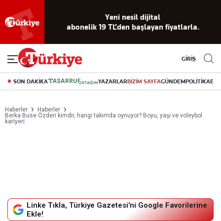
Yeni nesil dijital
abonelik 19 TL’den başlayan fiyatlarla.
GİRİŞ
SON DAKİKA
YAZARLAR
BİZİM SAYFA
GÜNDEM
POLİTİKA
EK
Haberler
Haberler
Berka Buse Özden kimdir, hangi takımda oynuyor? Boyu, yaşı ve voleybol
kariyeri
Linke Tıkla, Türkiye Gazetesi'ni Google Favorilerine
Ekle!