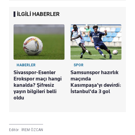
İLGİLİ HABERLER
HABERLER
SPOR
Sivasspor-Esenler
Samsunspor hazırlık
Erokspor maçı hangi
maçında
kanalda? Şifresiz
Kasımpaşa'yı devirdi:
yayın bilgileri belli
İstanbul'da 3 gol
oldu
Editör :
İREM ÖZCAN