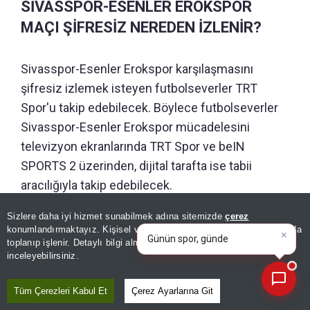
SİVASSPOR-ESENLER EROKSPOR
MAÇI ŞİFRESİZ NEREDEN İZLENİR?
Sivasspor-Esenler Erokspor karşılaşmasını
şifresiz izlemek isteyen futbolseverler TRT
Spor'u takip edebilecek. Böylece futbolseverler
Sivasspor-Esenler Erokspor mücadelesini
televizyon ekranlarında TRT Spor ve beIN
SPORTS 2 üzerinden, dijital tarafta ise tabii
aracılığıyla takip edebilecek.
×
Günün spor, gündem ve
Sizlere daha iyi hizmet sunabilmek adına sitemizde
çerez
ekonomi gelişmelerini analiz
konumlandırmaktayız. Kişisel verileriniz, KVKK ve GDPR kapsamında
GÜNÜN ÖZETİ
edin
|
toplanıp işlenir. Detaylı bilgi almak için
Aydınlatma Metnimizi
📰
Son 30 güne ait haberleri, spor gelişmelerini veya yazar yazılarını sorgulayabilirsiniz.
inceleyebilirsiniz.
Tüm Çerezleri Kabul Et
Çerez Ayarlarına Git