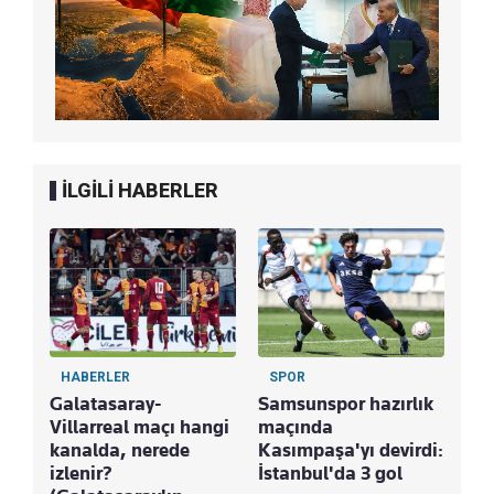
İLGİLİ HABERLER
HABERLER
SPOR
S
Galatasaray-
Samsunspor hazırlık
Ma
Villarreal maçı hangi
maçında
Tre
kanalda, nerede
Kasımpaşa'yı devirdi:
Ke
izlenir?
İstanbul'da 3 gol
Bu