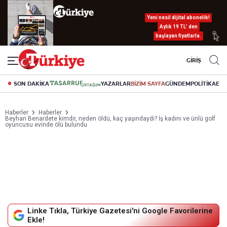
Yeni nesil dijital abonelik!
Aylık 19 TL’ den
başlayan fiyatlarla.
GİRİŞ
SON DAKİKA
YAZARLAR
BİZİM SAYFA
GÜNDEM
POLİTİKA
EK
Haberler
Haberler
Beyhan Benardete kimdir, neden öldü, kaç yaşındaydı? İş kadını ve ünlü golf
oyuncusu evinde ölü bulundu
Linke Tıkla, Türkiye Gazetesi'ni Google Favorilerine
Ekle!