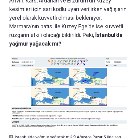
Artvin, Kars, Ardahan ve Erzurum'un kuzey
kesimleri için sarı kodlu uyarı verilirken yağışların
yerel olarak kuvvetli olması bekleniyor.
Marmara'nın batısı ile Kuzey Ege'de ise kuvvetli
rüzgarın etkili olacağı bildirildi. Peki,
İstanbul'da
yağmur yağacak mı?
İstanbulda yağmur yağacak mı? 9 Ağustos Pazar 5 ilde sarı