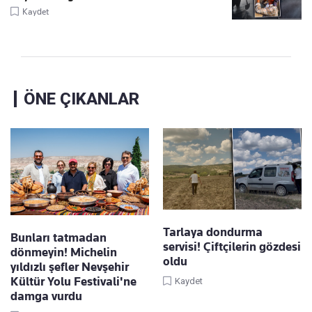
Kaydet
ÖNE ÇIKANLAR
Tarlaya dondurma
Bunları tatmadan
servisi! Çiftçilerin gözdesi
dönmeyin! Michelin
oldu
yıldızlı şefler Nevşehir
Kültür Yolu Festivali'ne
Kaydet
damga vurdu