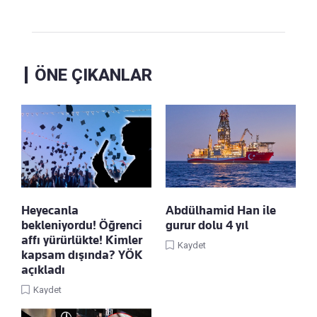
ÖNE ÇIKANLAR
Heyecanla
Abdülhamid Han ile
bekleniyordu! Öğrenci
gurur dolu 4 yıl
affı yürürlükte! Kimler
Kaydet
kapsam dışında? YÖK
açıkladı
Kaydet