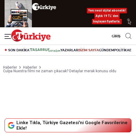
Yeni nesil dijital abonelik!
Aylık 19 TL’ den
başlayan fiyatlarla.
GİRİŞ
SON DAKİKA
YAZARLAR
BİZİM SAYFA
GÜNDEM
POLİTİKA
EK
Haberler
Haberler
Culpa Nuestra filmi ne zaman çıkacak? Detaylar merak konusu oldu
Linke Tıkla, Türkiye Gazetesi'ni Google Favorilerine
Ekle!