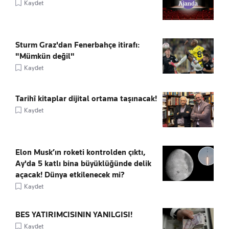
Kaydet
Sturm Graz'dan Fenerbahçe itirafı:
"Mümkün değil"
Kaydet
Tarihî kitaplar dijital ortama taşınacak!
Kaydet
Elon Musk’ın roketi kontrolden çıktı,
Ay'da 5 katlı bina büyüklüğünde delik
açacak! Dünya etkilenecek mi?
Kaydet
BES YATIRIMCISININ YANILGISI!
Kaydet