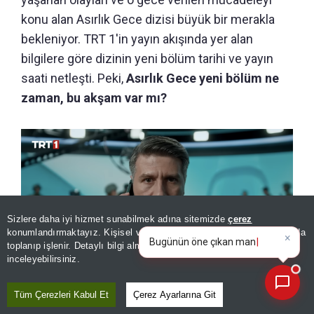
konu alan Asırlık Gece dizisi büyük bir merakla
bekleniyor. TRT 1'in yayın akışında yer alan
bilgilere göre dizinin yeni bölüm tarihi ve yayın
saati netleşti. Peki,
Asırlık Gece yeni bölüm ne
zaman, bu akşam var mı?
Sizlere daha iyi hizmet sunabilmek adına sitemizde
çerez
×
Bugünün öne çıkan manşetleri
konumlandırmaktayız. Kişisel verileriniz, KVKK ve GDPR kapsamında
ve gelişmeleri neler?
|
toplanıp işlenir. Detaylı bilgi almak için
Aydınlatma Metnimizi
📰
Son 30 güne ait haberleri, spor gelişmelerini veya yazar yazılarını sorgulayabilirsiniz.
inceleyebilirsiniz.
Tüm Çerezleri Kabul Et
Çerez Ayarlarına Git
Asırlık Gece yeni bölüm ne zaman, bu akşam var mı? 7 Ağustos
Cuma Asırlık Gece 8. bölüm gündemde!