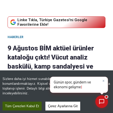
Linke Tıkla, Türkiye Gazetesi'ni Google
Favorilerine Ekle!
HABERLER
9 Ağustos BİM aktüel ürünler
kataloğu çıktı! Vücut analiz
baskülü, kamp sandalyesi ve
daha fazlası raflara geliyor
×
Günün spor, gündem ve
Sizlere daha iyi hizmet sunabilmek adına sitemizde
çerez
ekonomi gelişmelerini analiz
konumlandırmaktayız. Kişisel verileriniz, KVKK ve GDPR kapsamında
08 Ağustos, 2026 - 22:31
|
08 Ağustos, 2026 - 22:31
edin!
toplanıp işlenir. Detaylı bilgi almak için
Aydınlatma Metnimizi
📰
Son 30 güne ait haberleri, spor gelişmelerini veya yazar yazılarını sorgulayabilirsiniz.
Paylaş
inceleyebilirsiniz.
Tüm Çerezleri Kabul Et
Çerez Ayarlarına Git