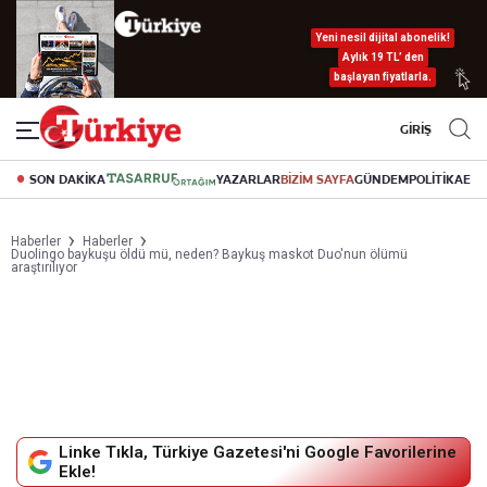
Yeni nesil dijital abonelik!
Aylık 19 TL’ den
başlayan fiyatlarla.
GİRİŞ
SON DAKİKA
YAZARLAR
BİZİM SAYFA
GÜNDEM
POLİTİKA
EK
Haberler
Haberler
Duolingo baykuşu öldü mü, neden? Baykuş maskot Duo'nun ölümü
araştırılıyor
Linke Tıkla, Türkiye Gazetesi'ni Google Favorilerine
Ekle!