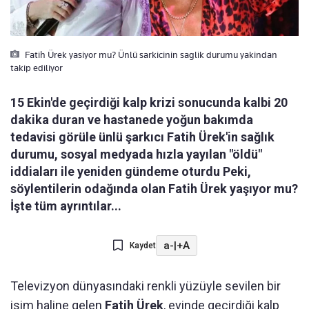
Fatih Ürek yasiyor mu? Ünlü sarkicinin saglik durumu yakindan
takip ediliyor
15 Ekin'de geçirdiği kalp krizi sonucunda kalbi 20
dakika duran ve hastanede yoğun bakımda
tedavisi görüle ünlü şarkıcı Fatih Ürek'in sağlık
durumu, sosyal medyada hızla yayılan "öldü"
iddiaları ile yeniden gündeme oturdu Peki,
söylentilerin odağında olan Fatih Ürek yaşıyor mu?
İşte tüm ayrıntılar...
a-
|
+A
Kaydet
Televizyon dünyasındaki renkli yüzüyle sevilen bir
isim haline gelen
Fatih Ürek
, evinde geçirdiği kalp