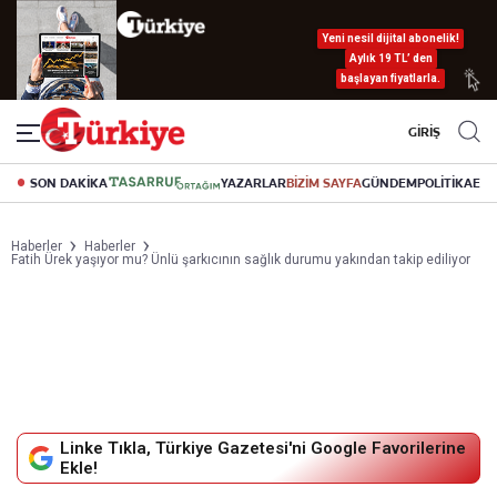
Yeni nesil dijital abonelik!
Aylık 19 TL’ den
başlayan fiyatlarla.
GİRİŞ
SON DAKİKA
YAZARLAR
BİZİM SAYFA
GÜNDEM
POLİTİKA
EK
Haberler
Haberler
Fatih Ürek yaşıyor mu? Ünlü şarkıcının sağlık durumu yakından takip ediliyor
Linke Tıkla, Türkiye Gazetesi'ni Google Favorilerine
Ekle!