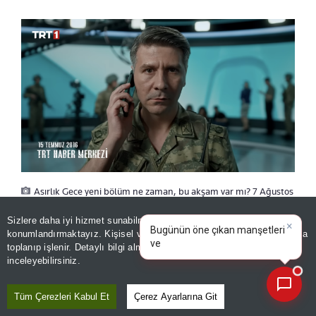
Asırlık Gece yeni bölüm ne zaman, bu akşam var mı? 7 Ağustos
Cuma Asırlık Gece 8. bölüm gündemde!
Sizlere daha iyi hizmet sunabilmek adına sitemizde
çerez
×
Bugünün öne çıkan manşetleri
konumlandırmaktayız. Kişisel verileriniz, KVKK ve GDPR kapsamında
ve gelişmeleri neler?
|
toplanıp işlenir. Detaylı bilgi almak için
Aydınlatma Metnimizi
ASIRLIK GECE YENİ BÖLÜM NE
📰
Son 30 güne ait haberleri, spor gelişmelerini veya yazar yazılarını sorgulayabilirsiniz.
inceleyebilirsiniz.
ZAMAN?
Tüm Çerezleri Kabul Et
Çerez Ayarlarına Git