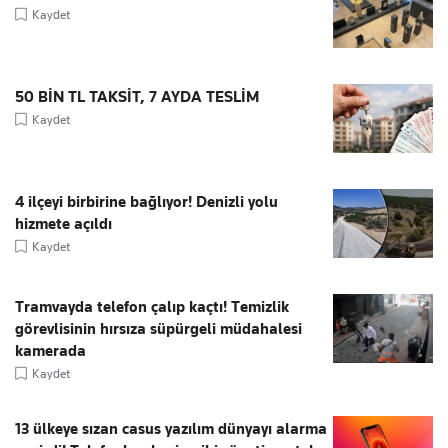
Kaydet
50 BİN TL TAKSİT, 7 AYDA TESLİM
Kaydet
4 ilçeyi birbirine bağlıyor! Denizli yolu
hizmete açıldı
Kaydet
Tramvayda telefon çalıp kaçtı! Temizlik
görevlisinin hırsıza süpürgeli müdahalesi
kamerada
Kaydet
13 ülkeye sızan casus yazılım dünyayı alarma