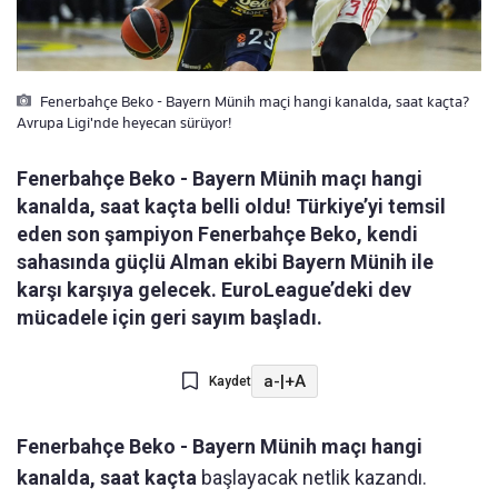
Fenerbahçe Beko - Bayern Münih maçi hangi kanalda, saat kaçta?
Avrupa Ligi'nde heyecan sürüyor!
Fenerbahçe Beko - Bayern Münih maçı hangi
kanalda, saat kaçta belli oldu! Türkiye’yi temsil
eden son şampiyon Fenerbahçe Beko, kendi
sahasında güçlü Alman ekibi Bayern Münih ile
karşı karşıya gelecek. EuroLeague’deki dev
mücadele için geri sayım başladı.
a-
|
+A
Kaydet
Fenerbahçe Beko - Bayern Münih maçı hangi
kanalda, saat kaçta
başlayacak netlik kazandı.