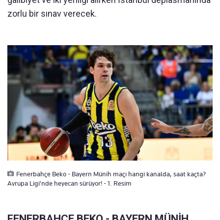
zorlu bir sınav verecek.
Fenerbahçe Beko - Bayern Münih maçı hangi kanalda, saat kaçta?
Avrupa Ligi'nde heyecan sürüyor! - 1. Resim
FENERBAHÇE BEKO - BAYERN MÜNİH