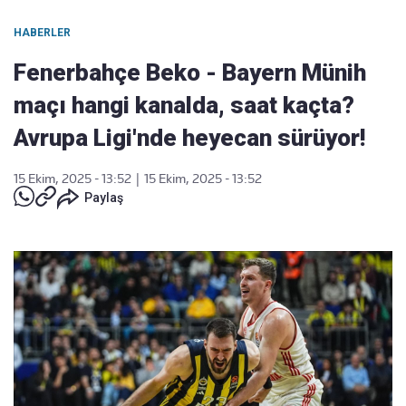
HABERLER
Fenerbahçe Beko - Bayern Münih
maçı hangi kanalda, saat kaçta?
Avrupa Ligi'nde heyecan sürüyor!
15 Ekim, 2025 - 13:52
|
15 Ekim, 2025 - 13:52
Paylaş