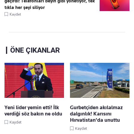
geçirdi! Telefonları beyin gibi yönetiyor, tek
tıkla her şeyi siliyor
Kaydet
ÖNE ÇIKANLAR
Yeni lider yemin etti! İlk
Gurbetçiden akılalmaz
verdiği söz bakın ne oldu
dalgınlık! Karısını
Hırvatistan'da unuttu
Kaydet
Kaydet