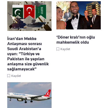
‘Döner kralı’nın oğlu
İran'dan Mekke
mahkemelik oldu
Anlaşması sonrası
Suudi Arabistan'a
Kaydet
uyarı: "Türkiye ve
Pakistan ile yapılan
anlaşma size güvenlik
sağlamayacak"
Kaydet