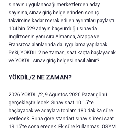
sınavın uygulanacağı merkezlerden aday
sayısına, sınav giriş belgelerinden sonuç
takvimine kadar merak edilen ayrıntıları paylaştı.
104 bin 529 adayın başvurduğu sınavda
İngilizcenin yanı sıra Almanca, Arapça ve
Fransızca alanlarında da uygulama yapılacak.
Peki, YÖKDİL 2 ne zaman, saat kaçta başlayacak
ve YÖKDİL sınav giriş belgesi nasıl alınır?
YÖKDİL/2 NE ZAMAN?
2026 YÖKDİL/2, 9 Ağustos 2026 Pazar günü
gerçekleştirilecek. Sınav saat 10.15'te
başlayacak ve adaylara toplam 180 dakika süre
verilecek. Buna göre standart sınav süresi saat
13.15'te sona erecek. Ek süre kullanması ÖSYM