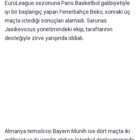
EuroLeague sezonuna Paris Basketbol galibiyetiyle
iyi bir başlangıç yapan Fenerbahçe Beko, sonraki üç
maçta istediği sonuçları alamadı. Sarunas
Jasikevicius yönetimindeki ekip, taraftarının
desteğiyle zirve yarışında iddialı.
Almanya temsilcisi Bayern Münih ise dört maçta iki
galibiyet ve iki yenilgi alırken İstanbul deplasmanında