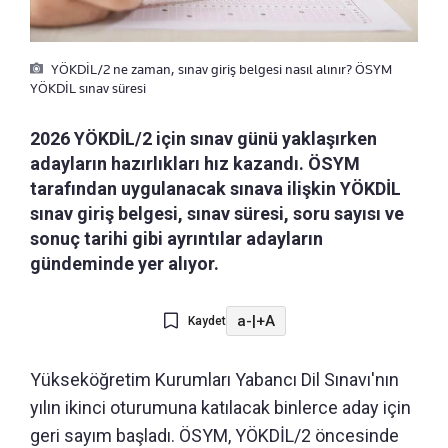
YÖKDİL/2 ne zaman, sınav giriş belgesi nasıl alınır? ÖSYM
YÖKDİL sınav süresi
2026 YÖKDİL/2 için sınav günü yaklaşırken
adayların hazırlıkları hız kazandı. ÖSYM
tarafından uygulanacak sınava ilişkin YÖKDİL
sınav giriş belgesi, sınav süresi, soru sayısı ve
sonuç tarihi gibi ayrıntılar adayların
gündeminde yer alıyor.
a-
|
+A
Kaydet
Yükseköğretim Kurumları Yabancı Dil Sınavı'nın
yılın ikinci oturumuna katılacak binlerce aday için
geri sayım başladı. ÖSYM, YÖKDİL/2 öncesinde