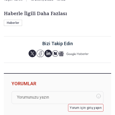
Haberle İlgili Daha Fazlası
Haberler
Bizi Takip Edin
YORUMLAR
Yorum için giriş yapın