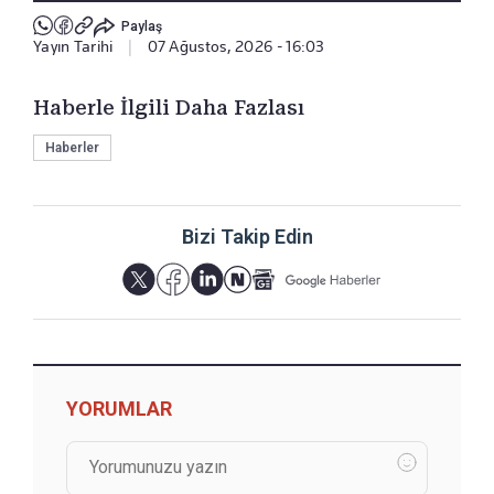
Paylaş
Yayın Tarihi
|
07 Ağustos, 2026 - 16:03
Haberle İlgili Daha Fazlası
Haberler
Bizi Takip Edin
YORUMLAR