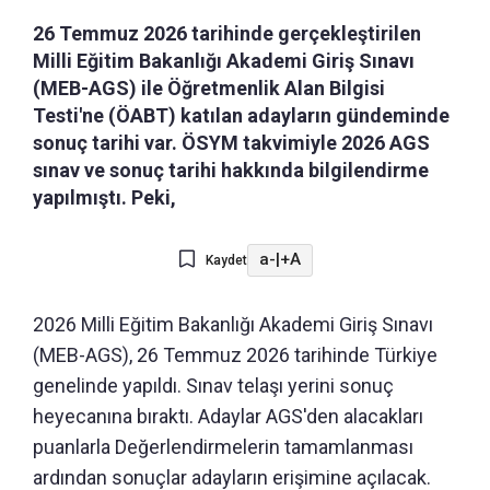
26 Temmuz 2026 tarihinde gerçekleştirilen
Milli Eğitim Bakanlığı Akademi Giriş Sınavı
(MEB-AGS) ile Öğretmenlik Alan Bilgisi
Testi'ne (ÖABT) katılan adayların gündeminde
sonuç tarihi var. ÖSYM takvimiyle 2026 AGS
sınav ve sonuç tarihi hakkında bilgilendirme
yapılmıştı. Peki,
a-
|
+A
Kaydet
2026 Milli Eğitim Bakanlığı Akademi Giriş Sınavı
(MEB-AGS), 26 Temmuz 2026 tarihinde Türkiye
genelinde yapıldı. Sınav telaşı yerini sonuç
heyecanına bıraktı. Adaylar AGS'den alacakları
puanlarla Değerlendirmelerin tamamlanması
ardından sonuçlar adayların erişimine açılacak.