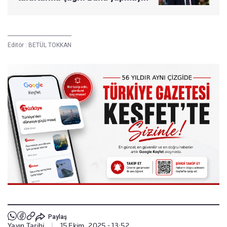
Editör :
BETÜL TOKKAN
Paylaş
Yayın Tarihi
|
15 Ekim, 2025 - 13:52