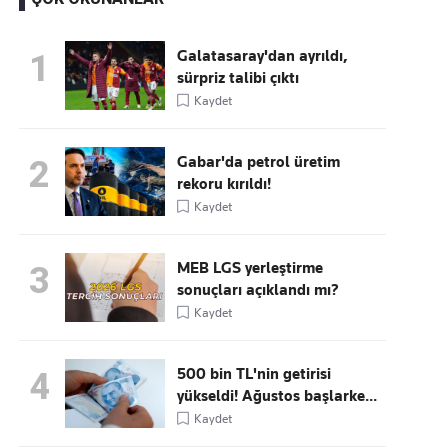
Galatasaray'dan ayrıldı,
1
sürpriz talibi çıktı
Kaçırmayın
Kaydet
Ücretsiz üye olun, gündemi
şekillendiren gelişmeleri önce siz duyun
Gabar'da petrol üretim
2
rekoru kırıldı!
Kaydet
MEB LGS yerleştirme
3
sonuçları açıklandı mı?
Kaydet
500 bin TL'nin getirisi
4
yükseldi! Ağustos başlarke...
Kaydet