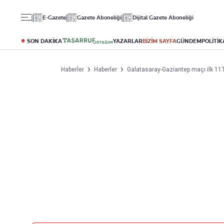
Gündem
Ekonomi
Spor
E-Gazete
Gazete Aboneliği
Dijital Gazete Aboneliği
Politika
Borsa
Futbol
Eğitim
Altın
Puan Durumu
SON DAKİKA
YAZARLAR
BİZİM SAYFA
GÜNDEM
POLİTİK
Döviz
Fikstür
Hisse Senedi
Şampiyonlar Ligi
Haberler
Haberler
Galatasaray-Gaziantep maçı ilk 11'l
Kripto Para
Avrupa Ligi
Emlak
Basketbol
T-Otomobil
Turizm
Yazarlar
Diğer Kategoriler
Kurumsal
Bugünün Yazarları
Magazin
Hakkımızda
Tüm Yazarlar
Teknoloji
İletişim
Resmî Ilanlar
Künye
Haberler
Gazete Aboneliği
Foto Haber
Danışma Telefonları
Video Galeri
Yasal
Reklam Ver