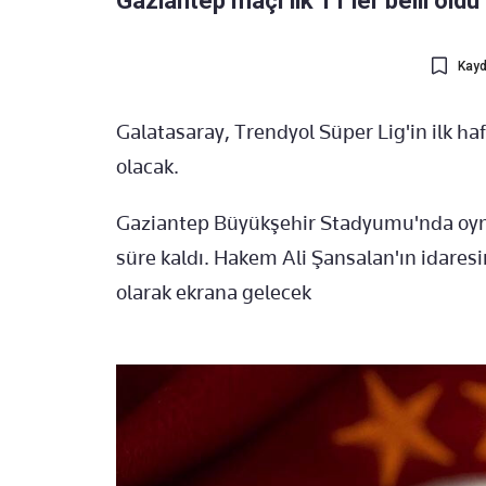
Gaziantep maçı ilk 11'ler belli oldu 
Kayd
Galatasaray, Trendyol Süper Lig'in ilk 
olacak.
Gaziantep Büyükşehir Stadyumu'nda oyn
süre kaldı. Hakem Ali Şansalan'ın idares
olarak ekrana gelecek