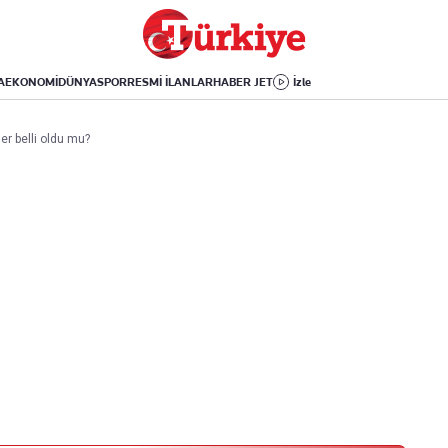
Dünya
Yaşam
Kültür-Sanat
Orta Doğu
Sağlık
Sinema
Avrupa
Hava Durumu
Arkeoloji
A
EKONOMİ
DÜNYA
SPOR
RESMİ İLANLAR
HABER JET
İzle
Amerika
Yemek
Kitap
Afrika
Seyahat
Tarih
er belli oldu mu?
İsrail-Gazze
Aktüel
Uygulamalar