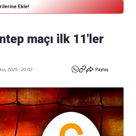
ilerine Ekle!
Haber Verin
Editör masamıza bilgi ve materyal
tep maçı ilk 11'ler
göndermek için
tıklayın
tos, 2025 - 20:02
Paylaş