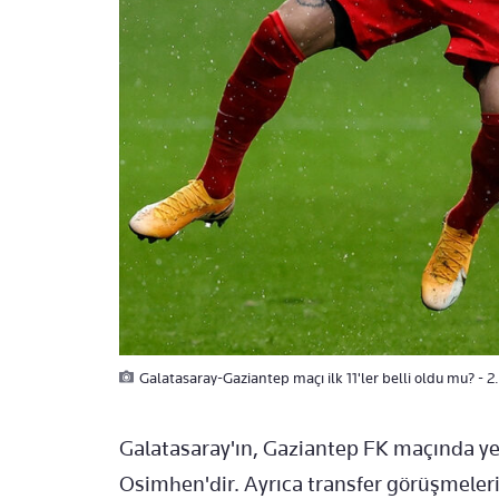
Galatasaray-Gaziantep maçı ilk 11'ler belli oldu mu? - 2
Galatasaray'ın, Gaziantep FK maçında yer
Osimhen'dir. Ayrıca transfer görüşmeler