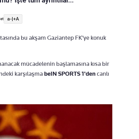
mu? İşte tüm ayrıntılar...
a-
|
+A
et
haftasında bu akşam Gaziantep FK'ye konuk
anacak mücadelenin başlamasına kısa bir
indeki karşılaşma
beIN SPORTS 1'den
canlı