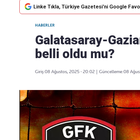
Linke Tıkla, Türkiye Gazetesi'ni Google Favor
HABERLER
Takip Edin
Favori mecralarınızda haber
Galatasaray-Gazian
akışımıza ulaşın
belli oldu mu?
Giriş:
08 Ağustos, 2025 - 20:02
|
Güncelleme:
08 Ağus