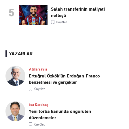
Salah transferinin maliyeti
5
netleşti
Kaydet
YAZARLAR
Atilla Yayla
Ertuğrul Özkök’ün Erdoğan-Franco
benzetmesi ve gerçekler
Kaydet
İsa Karakaş
Yeni torba kanunda öngörülen
düzenlemeler
Kaydet