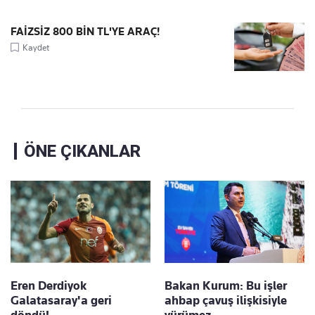
FAİZSİZ 800 BİN TL'YE ARAÇ!
Kaydet
ÖNE ÇIKANLAR
Eren Derdiyok
Bakan Kurum: Bu işler
Galatasaray'a geri
ahbap çavuş ilişkisiyle
döndü!
yürümez