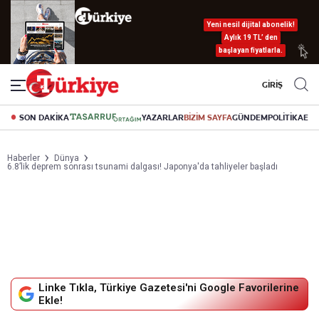
Yeni nesil dijital abonelik!
Aylık 19 TL’ den
başlayan fiyatlarla.
GİRİŞ
SON DAKİKA
YAZARLAR
BİZİM SAYFA
GÜNDEM
POLİTİKA
EK
Haberler
Dünya
6.8’lik deprem sonrası tsunami dalgası! Japonya'da tahliyeler başladı
Linke Tıkla, Türkiye Gazetesi'ni Google Favorilerine
Ekle!