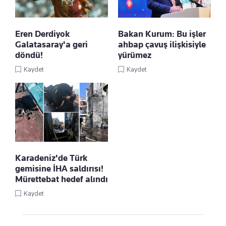
Eren Derdiyok
Bakan Kurum: Bu işler
Galatasaray'a geri
ahbap çavuş ilişkisiyle
döndü!
yürümez
Kaydet
Kaydet
Karadeniz'de Türk
gemisine İHA saldırısı!
Mürettebat hedef alındı
Kaydet