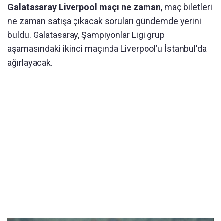
Galatasaray Liverpool maçı ne zaman
, maç biletleri
ne zaman satışa çıkacak soruları gündemde yerini
buldu. Galatasaray, Şampiyonlar Ligi grup
aşamasındaki ikinci maçında Liverpool’u İstanbul'da
ağırlayacak.