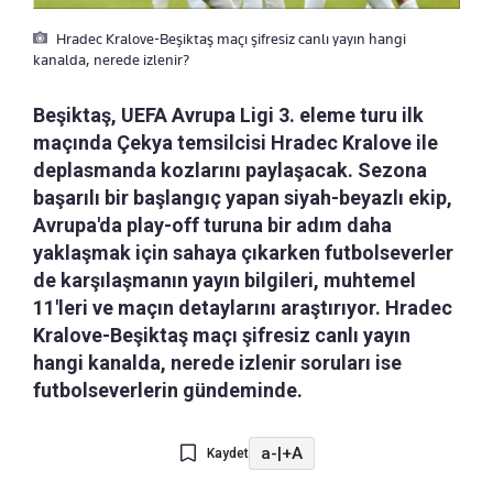
Hradec Kralove-Beşiktaş maçı şifresiz canlı yayın hangi
kanalda, nerede izlenir?
Beşiktaş, UEFA Avrupa Ligi 3. eleme turu ilk
maçında Çekya temsilcisi Hradec Kralove ile
deplasmanda kozlarını paylaşacak. Sezona
başarılı bir başlangıç yapan siyah-beyazlı ekip,
Avrupa'da play-off turuna bir adım daha
yaklaşmak için sahaya çıkarken futbolseverler
de karşılaşmanın yayın bilgileri, muhtemel
11'leri ve maçın detaylarını araştırıyor. Hradec
Kralove-Beşiktaş maçı şifresiz canlı yayın
hangi kanalda, nerede izlenir soruları ise
futbolseverlerin gündeminde.
a-
|
+A
Kaydet