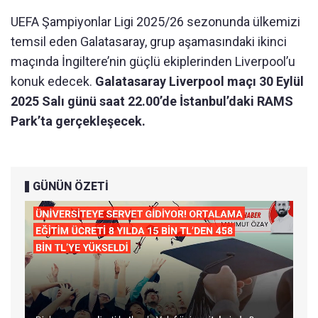
UEFA Şampiyonlar Ligi 2025/26 sezonunda ülkemizi
temsil eden Galatasaray, grup aşamasındaki ikinci
maçında İngiltere’nin güçlü ekiplerinden Liverpool’u
konuk edecek.
Galatasaray Liverpool maçı 30 Eylül
2025 Salı günü saat 22.00’de İstanbul’daki RAMS
Park’ta gerçekleşecek.
GÜNÜN ÖZETİ