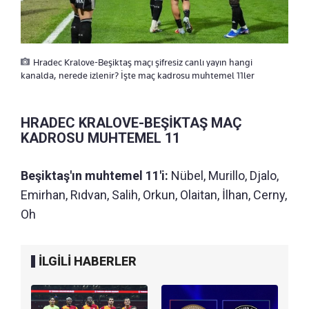
Hradec Kralove-Beşiktaş maçı şifresiz canlı yayın hangi
kanalda, nerede izlenir? İşte maç kadrosu muhtemel 11ler
HRADEC KRALOVE-BEŞİKTAŞ MAÇ
KADROSU MUHTEMEL 11
Beşiktaş'ın muhtemel 11'i:
Nübel, Murillo, Djalo,
Emirhan, Rıdvan, Salih, Orkun, Olaitan, İlhan, Cerny,
Oh
İLGİLİ HABERLER