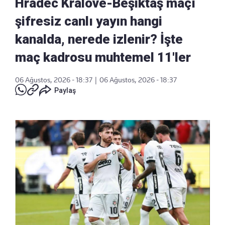
Hradec Kralove-Beşiktaş maçı
şifresiz canlı yayın hangi
kanalda, nerede izlenir? İşte
maç kadrosu muhtemel 11'ler
06 Ağustos, 2026 - 18:37
|
06 Ağustos, 2026 - 18:37
Paylaş