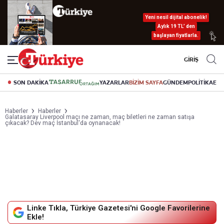
Yeni nesil dijital abonelik!
Aylık 19 TL’ den
başlayan fiyatlarla.
GİRİŞ
SON DAKİKA
YAZARLAR
BİZİM SAYFA
GÜNDEM
POLİTİKA
EK
Haberler
Haberler
Galatasaray Liverpool maçı ne zaman, maç biletleri ne zaman satışa
çıkacak? Dev maç İstanbul'da oynanacak!
Linke Tıkla, Türkiye Gazetesi'ni Google Favorilerine
Ekle!