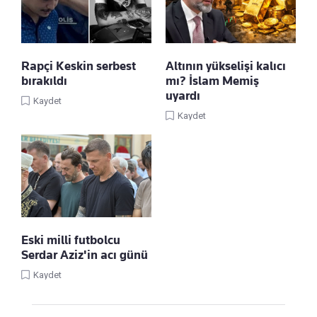
Rapçi Keskin serbest
Altının yükselişi kalıcı
bırakıldı
mı? İslam Memiş
uyardı
Kaydet
Kaydet
Eski milli futbolcu
Serdar Aziz'in acı günü
Kaydet