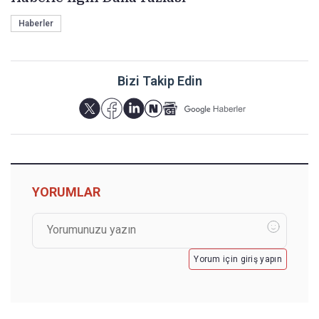
Haberler
Bizi Takip Edin
YORUMLAR
Yorum için giriş yapın