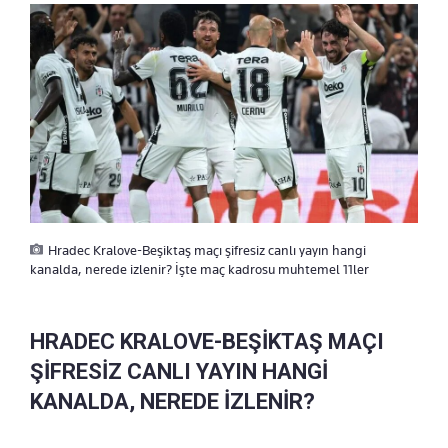
Hradec Kralove-Beşiktaş maçı şifresiz canlı yayın hangi
kanalda, nerede izlenir? İşte maç kadrosu muhtemel 11ler
HRADEC KRALOVE-BEŞİKTAŞ MAÇI
ŞİFRESİZ CANLI YAYIN HANGİ
KANALDA, NEREDE İZLENİR?