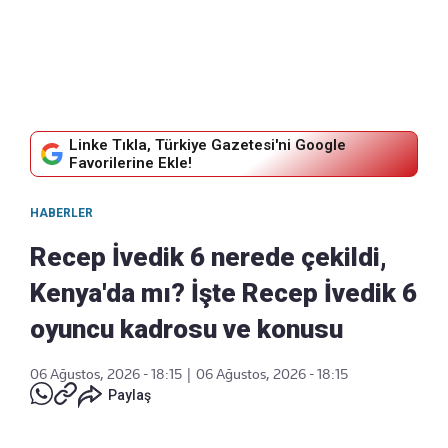
Linke Tıkla, Türkiye Gazetesi'ni Google
Favorilerine Ekle!
HABERLER
Recep İvedik 6 nerede çekildi,
Kenya'da mı? İşte Recep İvedik 6
oyuncu kadrosu ve konusu
06 Ağustos, 2026 - 18:15
|
06 Ağustos, 2026 - 18:15
Paylaş