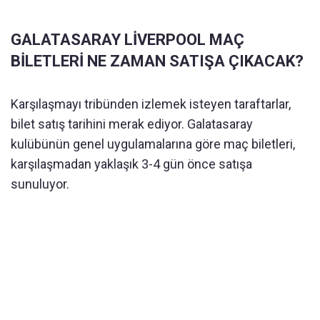
GALATASARAY LİVERPOOL MAÇ
BİLETLERİ NE ZAMAN SATIŞA ÇIKACAK?
Karşılaşmayı tribünden izlemek isteyen taraftarlar,
bilet satış tarihini merak ediyor. Galatasaray
kulübünün genel uygulamalarına göre maç biletleri,
karşılaşmadan yaklaşık 3-4 gün önce satışa
sunuluyor.