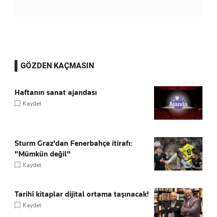
GÖZDEN KAÇMASIN
Haftanın sanat ajandası
Kaydet
Sturm Graz'dan Fenerbahçe itirafı:
"Mümkün değil"
Kaydet
Tarihî kitaplar dijital ortama taşınacak!
Kaydet