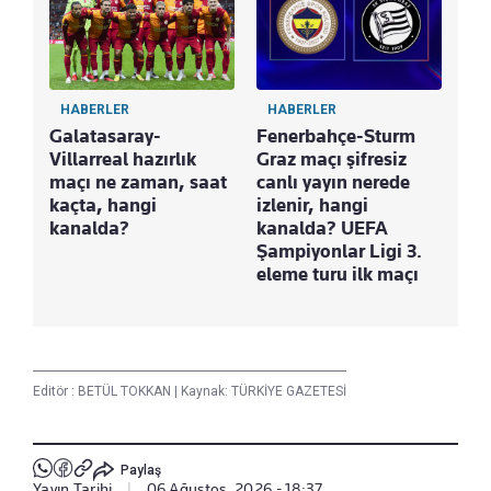
HABERLER
HABERLER
Galatasaray-
Fenerbahçe-Sturm
Villarreal hazırlık
Graz maçı şifresiz
maçı ne zaman, saat
canlı yayın nerede
kaçta, hangi
izlenir, hangi
kanalda?
kanalda? UEFA
Şampiyonlar Ligi 3.
eleme turu ilk maçı
Editör :
BETÜL TOKKAN
|
Kaynak: TÜRKİYE GAZETESİ
Paylaş
Yayın Tarihi
|
06 Ağustos, 2026 - 18:37