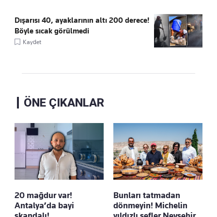
Dışarısı 40, ayaklarının altı 200 derece!
Böyle sıcak görülmedi
Kaydet
ÖNE ÇIKANLAR
20 mağdur var!
Bunları tatmadan
Antalya’da bayi
dönmeyin! Michelin
skandalı!
yıldızlı şefler Nevşehir