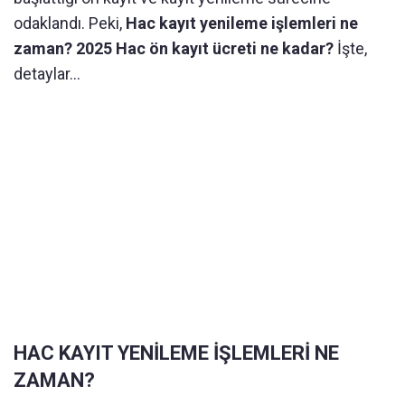
odaklandı. Peki,
Hac kayıt yenileme işlemleri ne
zaman? 2025 Hac ön kayıt ücreti ne kadar?
İşte,
detaylar...
HAC KAYIT YENİLEME İŞLEMLERİ NE
ZAMAN?