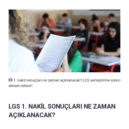
1. nakil sonuçları ne zaman açıklanacak? LGS yerleştirme süreci
devam ediyor!
LGS 1. NAKİL SONUÇLARI NE ZAMAN
AÇIKLANACAK?