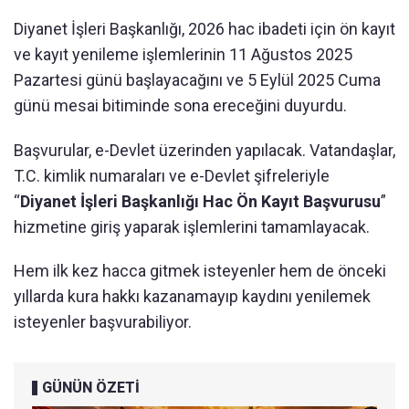
Diyanet İşleri Başkanlığı, 2026 hac ibadeti için ön kayıt
ve kayıt yenileme işlemlerinin 11 Ağustos 2025
Pazartesi günü başlayacağını ve 5 Eylül 2025 Cuma
günü mesai bitiminde sona ereceğini duyurdu.
Başvurular, e-Devlet üzerinden yapılacak. Vatandaşlar,
T.C. kimlik numaraları ve e-Devlet şifreleriyle
“
Diyanet İşleri Başkanlığı Hac Ön Kayıt Başvurusu
”
hizmetine giriş yaparak işlemlerini tamamlayacak.
Hem ilk kez hacca gitmek isteyenler hem de önceki
yıllarda kura hakkı kazanamayıp kaydını yenilemek
isteyenler başvurabiliyor.
GÜNÜN ÖZETİ