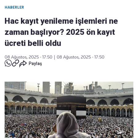
HABERLER
Hac kayıt yenileme işlemleri ne
zaman başlıyor? 2025 ön kayıt
ücreti belli oldu
08 Ağustos, 2025 - 17:50
|
08 Ağustos, 2025 - 17:50
Paylaş