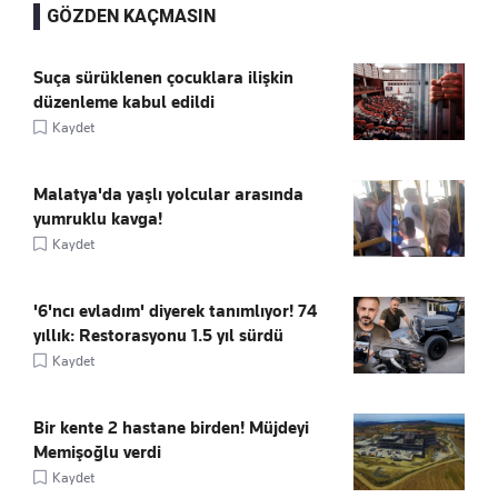
GÖZDEN KAÇMASIN
Suça sürüklenen çocuklara ilişkin
düzenleme kabul edildi
Kaydet
Malatya'da yaşlı yolcular arasında
yumruklu kavga!
Kaydet
'6'ncı evladım' diyerek tanımlıyor! 74
yıllık: Restorasyonu 1.5 yıl sürdü
Kaydet
Bir kente 2 hastane birden! Müjdeyi
Memişoğlu verdi
Kaydet