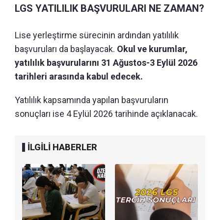
LGS YATILILIK BAŞVURULARI NE ZAMAN?
Lise yerleştirme sürecinin ardından yatılılık
başvuruları da başlayacak.
Okul ve kurumlar,
yatılılık başvurularını 31 Ağustos-3 Eylül 2026
tarihleri arasında kabul edecek.
Yatılılık kapsamında yapılan başvuruların
sonuçları ise 4 Eylül 2026 tarihinde açıklanacak.
İLGİLİ HABERLER