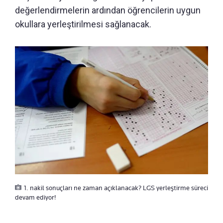
değerlendirmelerin ardından öğrencilerin uygun
okullara yerleştirilmesi sağlanacak.
1. nakil sonuçları ne zaman açıklanacak? LGS yerleştirme süreci
devam ediyor!