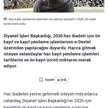
Hac kayit yenileme islemleri ne zaman basliyor? 2025 ön kayit
ücreti belli oldu
Diyanet İşleri Başkanlığı, 2026 hac ibadeti için ön
kayıt ve kayıt yenileme işlemlerinin e-Devlet
üzerinden yapılacağını duyurdu. Hacca gitmek
isteyen vatandaşlar hac kayıt yenileme işlemleri
tarihlerini ve ön kayıt ücreti miktarını merak
ediyor.
a-
|
+A
Kaydet
Hac ibadetini yerine getirmek isteyen milyonlarca
vatandaş, Diyanet İşleri Başkanlığı’nın 2026 için
başlattığı ön kayıt ve kayıt yenileme sürecine