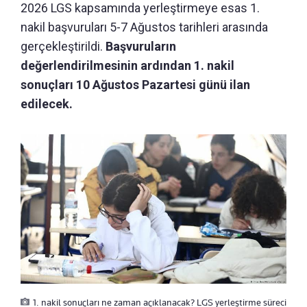
2026 LGS kapsamında yerleştirmeye esas 1.
nakil başvuruları 5-7 Ağustos tarihleri arasında
gerçekleştirildi.
Başvuruların
değerlendirilmesinin ardından 1. nakil
sonuçları 10 Ağustos Pazartesi günü ilan
edilecek.
1. nakil sonuçları ne zaman açıklanacak? LGS yerleştirme süreci