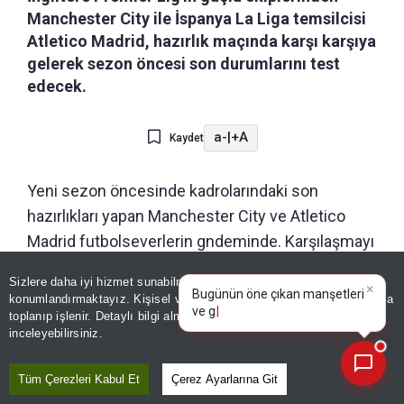
Manchester City ile İspanya La Liga temsilcisi
Atletico Madrid, hazırlık maçında karşı karşıya
gelerek sezon öncesi son durumlarını test
edecek.
a-
|
+A
Kaydet
Yeni sezon öncesinde kadrolarındaki son
hazırlıkları yapan Manchester City ve Atletico
Madrid futbolseverlerin gndeminde. Karşılaşmayı
izlemek isteyen taraftarlar ise Manchester City -
Sizlere daha iyi hizmet sunabilmek adına sitemizde
çerez
×
Atletico Madrid maçının başlama saatini ve
Bugünün öne çıkan manşetleri
konumlandırmaktayız. Kişisel verileriniz, KVKK ve GDPR kapsamında
ve gelişmeleri neler?
|
Türkiye'de hangi kanaldan yayınlanacağını
toplanıp işlenir. Detaylı bilgi almak için
Aydınlatma Metnimizi
📰
Son 30 güne ait haberleri, spor gelişmelerini veya yazar yazılarını sorgulayabilirsiniz.
inceleyebilirsiniz.
araştırıyor. Peki,
Manchester City-Atletico
Madrid maçı hangi kanalda, canlı yayın
Tüm Çerezleri Kabul Et
Çerez Ayarlarına Git
nereden izlenir?