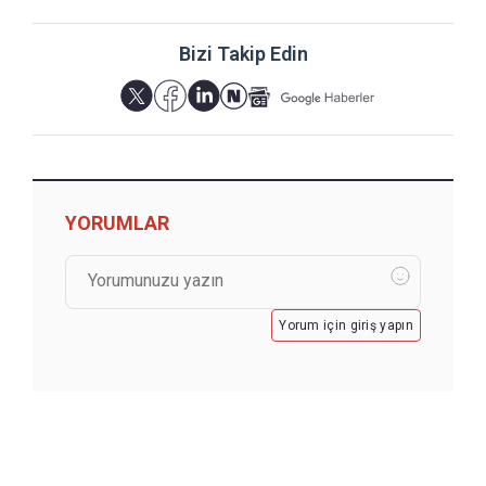
Bizi Takip Edin
YORUMLAR
Yorum için giriş yapın