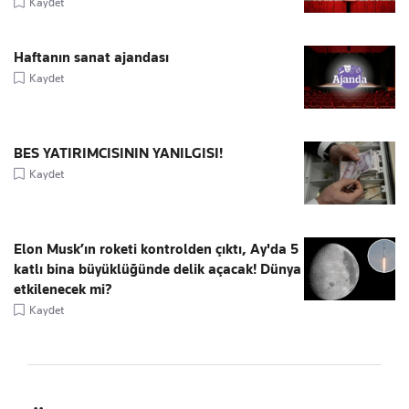
Kaydet
Haftanın sanat ajandası
Kaydet
BES YATIRIMCISININ YANILGISI!
Kaydet
Elon Musk’ın roketi kontrolden çıktı, Ay'da 5
katlı bina büyüklüğünde delik açacak! Dünya
etkilenecek mi?
Kaydet