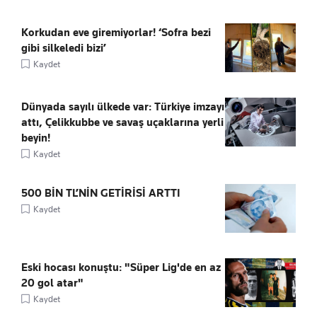
Korkudan eve giremiyorlar! ‘Sofra bezi
gibi silkeledi bizi’
Kaydet
Dünyada sayılı ülkede var: Türkiye imzayı
attı, Çelikkubbe ve savaş uçaklarına yerli
beyin!
Kaydet
500 BİN TL’NİN GETİRİSİ ARTTI
Kaydet
Eski hocası konuştu: "Süper Lig'de en az
20 gol atar"
Kaydet