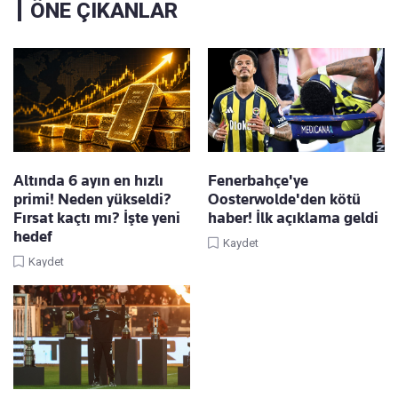
ÖNE ÇIKANLAR
Altında 6 ayın en hızlı
Fenerbahçe'ye
primi! Neden yükseldi?
Oosterwolde'den kötü
Fırsat kaçtı mı? İşte yeni
haber! İlk açıklama geldi
hedef
Kaydet
Kaydet