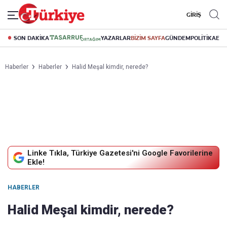
GİRİŞ
SON DAKİKA
YAZARLAR
BİZİM SAYFA
GÜNDEM
POLİTİKA
EK
Haberler
Haberler
Halid Meşal kimdir, nerede?
Linke Tıkla, Türkiye Gazetesi'ni Google Favorilerine
Ekle!
HABERLER
Halid Meşal kimdir, nerede?