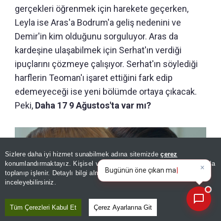
gerçekleri öğrenmek için harekete geçerken,
Leyla ise Aras'a Bodrum'a geliş nedenini ve
Demir'in kim olduğunu sorguluyor. Aras da
kardeşine ulaşabilmek için Serhat'ın verdiği
ipuçlarını çözmeye çalışıyor. Serhat'ın söylediği
harflerin Teoman'ı işaret ettiğini fark edip
edemeyeceği ise yeni bölümde ortaya çıkacak.
Peki,
Daha 17 9 Ağustos'ta var mı?
Sizlere daha iyi hizmet sunabilmek adına sitemizde
çerez
×
Bugünün öne çıkan manşetleri
konumlandırmaktayız. Kişisel verileriniz, KVKK ve GDPR kapsamında
ve gelişmeleri neler?
toplanıp işlenir. Detaylı bilgi almak için
Aydınlatma Metnimizi
📰
Son 30 güne ait haberleri, spor gelişmelerini veya yazar yazılarını sorgulayabilirsiniz.
inceleyebilirsiniz.
Tüm Çerezleri Kabul Et
Çerez Ayarlarına Git