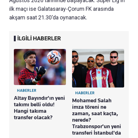
Ağustos 2026 tarihinde başlayacak. Süper Lig'in
ilk maçı ise Galatasaray-Çorum FK arasında
akşam saat 21.30'da oynanacak.
İLGİLİ HABERLER
HABERLER
HABERLER
Altay Bayındır'ın yeni
Mohamed Salah
takımı belli oldu!
imza töreni ne
Hangi takıma
zaman, saat kaçta,
transfer olacak?
nerede?
Trabzonspor'un yeni
transferi İstanbul'da