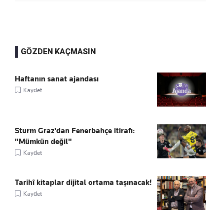
GÖZDEN KAÇMASIN
Haftanın sanat ajandası
Kaydet
Sturm Graz'dan Fenerbahçe itirafı:
"Mümkün değil"
Kaydet
Tarihî kitaplar dijital ortama taşınacak!
Kaydet