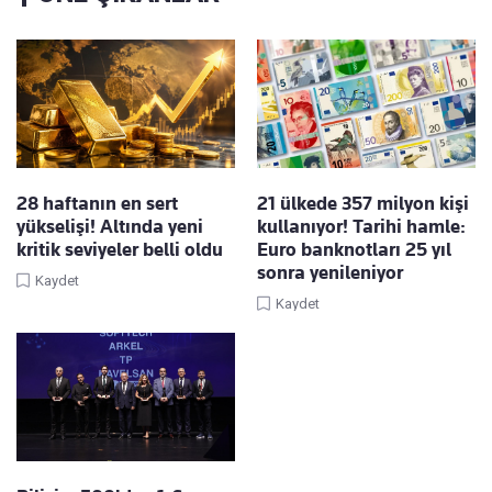
28 haftanın en sert
21 ülkede 357 milyon kişi
yükselişi! Altında yeni
kullanıyor! Tarihi hamle:
kritik seviyeler belli oldu
Euro banknotları 25 yıl
sonra yenileniyor
Kaydet
Kaydet