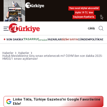
Yeni nesil dijital abonelik!
Aylık 19 TL’ den
başlayan fiyatlarla.
GİRİŞ
SON DAKİKA
YAZARLAR
BİZİM SAYFA
GÜNDEM
POLİTİKA
EK
Haberler
Haberler
Hukuk Mesleklerine Giriş sınavı ertelenecek mi? ÖSYM'den son dakika 2025-
HMGS/1 sınavı açıklaması!
Linke Tıkla, Türkiye Gazetesi'ni Google Favorilerine
Ekle!