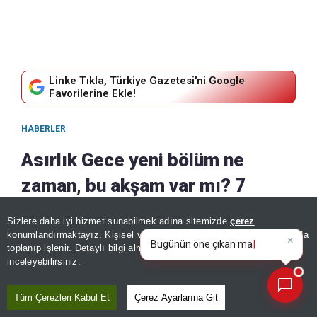
Linke Tıkla, Türkiye Gazetesi'ni Google
Favorilerine Ekle!
HABERLER
Asırlık Gece yeni bölüm ne
zaman, bu akşam var mı? 7
Ağustos Cuma Asırlık Gece 8.
Sizlere daha iyi hizmet sunabilmek adına sitemizde
çerez
×
Bugünün öne çıkan manşetleri
bölüm gündemde!
konumlandırmaktayız. Kişisel verileriniz, KVKK ve GDPR kapsamında
ve gelişmeleri neler?
|
toplanıp işlenir. Detaylı bilgi almak için
Aydınlatma Metnimizi
📰
Son 30 güne ait haberleri, spor gelişmelerini veya yazar yazılarını sorgulayabilirsiniz.
inceleyebilirsiniz.
07 Ağustos, 2026 - 00:30
|
07 Ağustos, 2026 - 00:31
Paylaş
Tüm Çerezleri Kabul Et
Çerez Ayarlarına Git