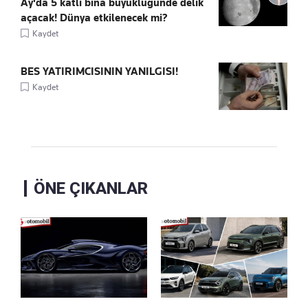
Ay'da 5 katlı bina büyüklüğünde delik
açacak! Dünya etkilenecek mi?
Kaydet
BES YATIRIMCISININ YANILGISI!
Kaydet
ÖNE ÇIKANLAR