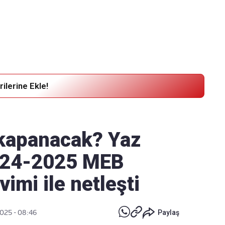
Haber Verin
Editör masamıza bilgi ve materyal göndermek için
tıklayın
ilerine Ekle!
 kapanacak? Yaz
 2024-2025 MEB
imi ile netleşti
2025 - 08:46
Paylaş