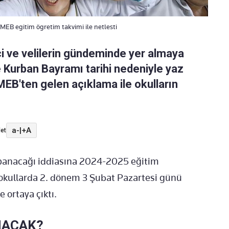
EB egitim ögretim takvimi ile netlesti
ci ve velilerin gündeminde yer almaya
 Kurban Bayramı tarihi nedeniyle yaz
 MEB'ten gelen açıklama ile okulların
a-
|
+A
et
kapanacağı iddiasına 2024-2025 eğitim
e okullarda 2. dönem 3 Şubat Pazartesi günü
e ortaya çıktı.
NACAK?