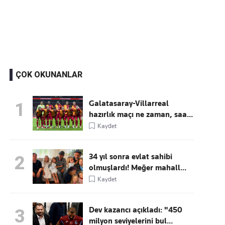
Kaçırmayın
Ücretsiz üye olun, gündemi şekillendiren gelişmeleri önce siz duyun
ÇOK OKUNANLAR
Galatasaray-Villarreal
1
hazırlık maçı ne zaman, saa...
Kaydet
34 yıl sonra evlat sahibi
2
olmuşlardı! Meğer mahall...
Kaydet
Dev kazancı açıkladı: "450
3
milyon seviyelerini bul...