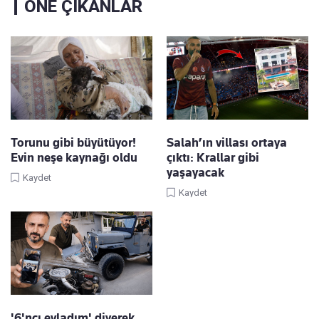
ÖNE ÇIKANLAR
Torunu gibi büyütüyor!
Salah’ın villası ortaya
Evin neşe kaynağı oldu
çıktı: Krallar gibi
yaşayacak
Kaydet
Kaydet
'6'ncı evladım' diyerek