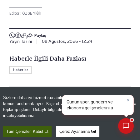
Editör :
ÖZGE YİĞİT
Paylaş
Yayın Tarihi
|
08 Ağustos, 2026 - 12:24
Haberle İlgili Daha Fazlası
Haberler
×
Bizi Takip Edin
Günün spor, gündem ve
Sizlere daha iyi hizmet sunabilmek adına sitemizde
çerez
ekonomi gelişmelerini analiz
konumlandırmaktayız. Kişisel verileriniz, KVKK ve GDPR kapsamında
edin!
toplanıp işlenir. Detaylı bilgi almak için
Aydınlatma Metnimizi
📰
Son 30 güne ait haberleri, spor gelişmelerini veya yazar yazılarını sorgulayabilirsiniz.
inceleyebilirsiniz.
Tüm Çerezleri Kabul Et
Çerez Ayarlarına Git