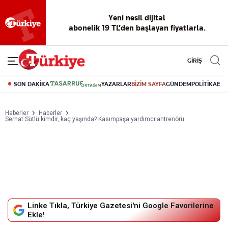
Yeni nesil dijital
abonelik 19 TL’den başlayan fiyatlarla.
GİRİŞ
SON DAKİKA
YAZARLAR
BİZİM SAYFA
GÜNDEM
POLİTİKA
EK
Haberler
Haberler
Serhat Sütlü kimdir, kaç yaşında? Kasımpaşa yardımcı antrenörü
Linke Tıkla, Türkiye Gazetesi'ni Google Favorilerine
Ekle!