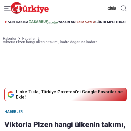
GİRİŞ
SON DAKİKA
YAZARLAR
BİZİM SAYFA
GÜNDEM
POLİTİKA
EK
Haberler
Haberler
Viktoria Plzen hangi ülkenin takımı, kadro değeri ne kadar?
Linke Tıkla, Türkiye Gazetesi'ni Google Favorilerine
Ekle!
HABERLER
Viktoria Plzen hangi ülkenin takımı,