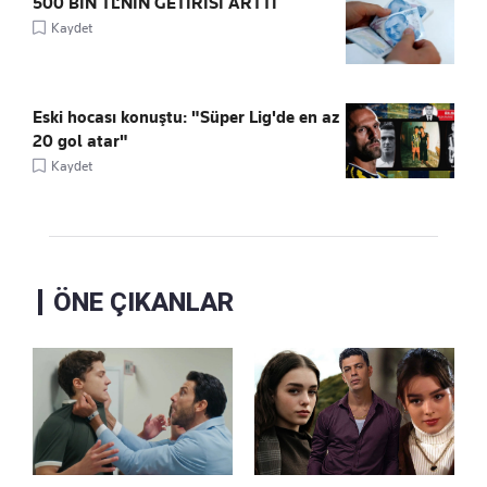
500 BİN TL’NİN GETİRİSİ ARTTI
Kaydet
Eski hocası konuştu: "Süper Lig'de en az
20 gol atar"
Kaydet
ÖNE ÇIKANLAR