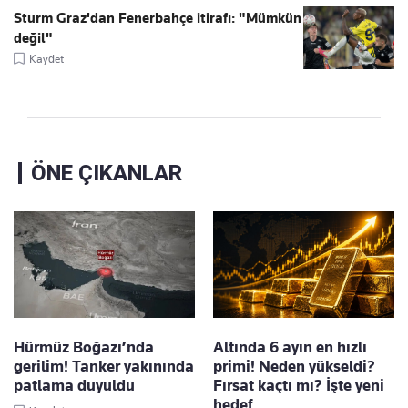
Sturm Graz'dan Fenerbahçe itirafı: "Mümkün
değil"
Kaydet
ÖNE ÇIKANLAR
Hürmüz Boğazı’nda
Altında 6 ayın en hızlı
gerilim! Tanker yakınında
primi! Neden yükseldi?
patlama duyuldu
Fırsat kaçtı mı? İşte yeni
hedef