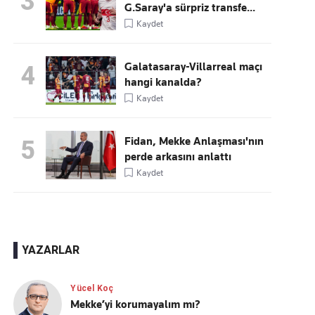
3
G.Saray'a sürpriz transfe...
Kaydet
Galatasaray-Villarreal maçı
4
hangi kanalda?
Kaydet
Fidan, Mekke Anlaşması'nın
5
perde arkasını anlattı
Kaydet
YAZARLAR
Yücel Koç
Mekke’yi korumayalım mı?