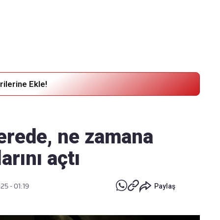
Haber Verin
Editör masamıza bilgi ve materyal göndermek için
tıklayın
ilerine Ekle!
nerede, ne zamana
arını açtı
25 - 01:19
Paylaş