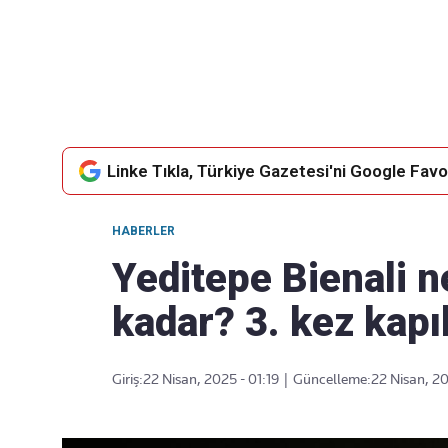
Takip Edin
Favori mecralarınızda haber akışımıza ulaşın
Linke Tıkla, Türkiye Gazetesi'ni Google Favor
HABERLER
Yeditepe Bienali 
kadar? 3. kez kapıl
Giriş:
22 Nisan, 2025 - 01:19
|
Güncelleme:
22 Nisan, 20