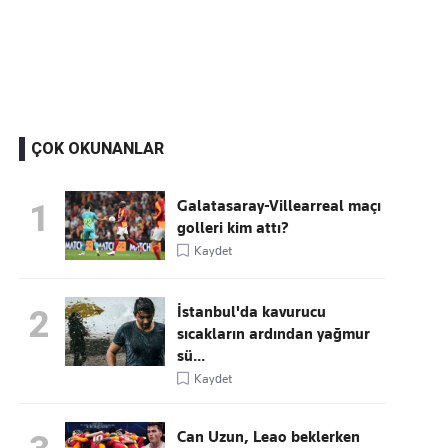
Kaçırmayın
Ücretsiz üye olun, gündemi şekillendiren gelişmeleri önce siz duyun
ÇOK OKUNANLAR
Galatasaray-Villearreal maçı
1
golleri kim attı?
Kaydet
İstanbul'da kavurucu
2
sıcakların ardından yağmur
sü...
Kaydet
Can Uzun, Leao beklerken