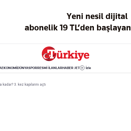
Dünya
Yaşam
Kültür-Sanat
Yeni nesil dijital
Orta Doğu
Sağlık
Sinema
Avrupa
Hava Durumu
Arkeoloji
abonelik 19 TL’den başlayan 
Amerika
Yemek
Kitap
Afrika
Seyahat
Tarih
İsrail-Gazze
Aktüel
A
EKONOMİ
DÜNYA
SPOR
RESMİ İLANLAR
HABER JET
İzle
Uygulamalar
kadar? 3. kez kapılarını açtı
rı