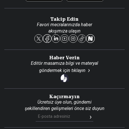
Video Galeri
Gazete Aboneliği
Danışma Telefonları
Takip Edin
Favori mecralarınızda haber
Yasal
akışımıza ulaşın
Reklam Ver
Haber Verin
Editör masamıza bilgi ve materyal
göndermek için
tıklayın
Kaçırmayın
Ücretsiz üye olun, gündemi
şekillendiren gelişmeleri önce siz duyun