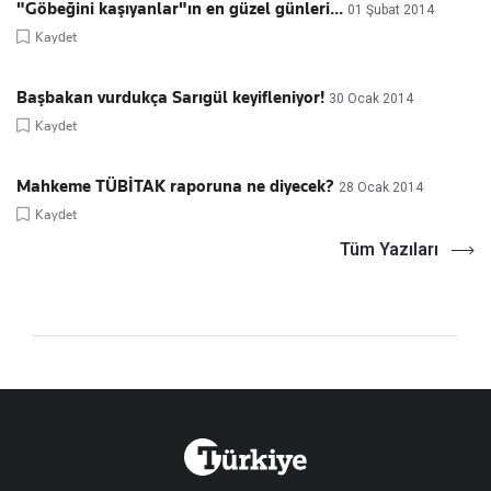
"Göbeğini kaşıyanlar"ın en güzel günleri...
01 Şubat 2014
Kaydet
Başbakan vurdukça Sarıgül keyifleniyor!
30 Ocak 2014
Kaydet
Mahkeme TÜBİTAK raporuna ne diyecek?
28 Ocak 2014
Kaydet
Tüm Yazıları