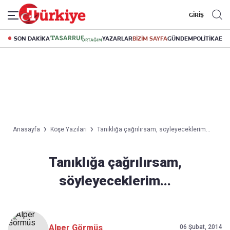
GİRİŞ
SON DAKİKA
YAZARLAR
BİZİM SAYFA
GÜNDEM
POLİTİKA
EK
Anasayfa
Köşe Yazıları
Tanıklığa çağrılırsam, söyleyeceklerim...
Tanıklığa çağrılırsam,
söyleyeceklerim...
Alper Görmüs
06 Şubat, 2014