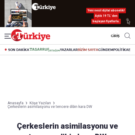
Yeni nesil dijital abonelik!
Aylık 19 TL’ den
başlayan fiyatlarla.
GİRİŞ
SON DAKİKA
YAZARLAR
BİZİM SAYFA
GÜNDEM
POLİTİKA
EK
Anasayfa
Köşe Yazıları
Çerkeslerin asimilasyonu ve tencere dibin kara DW
Çerkeslerin asimilasyonu ve