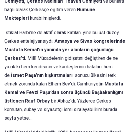
Cemiyeti, Çerkes Kadınları Teavün Cemiyeti
ve bunlara
bağlı olarak Çerkesçe eğitim veren
Numune
Mektepleri
kurabilmişlerdi.
İstiklâl Harbi’ne de aktif olarak katılan, yine bu üst düzey
Çerkes entelejiyansıydı.
Amasya ve Sivas kongrelerinde
Mustafa Kemal’in yanında yer alanların çoğunluğu
Çerkes’ti.
Millî Mücadelenin gidişatını değiştiren de ne
yazık ki hem kendisinin ve kardeşlerinin hataları, hem
de
İsmet Paşa’nın kışkırtmaları
sonucu ülkesini terk
etmek zorunda kalan Ethem Bey'di. Cumhuriyetin
Mustafa
Kemal ve Fevzi Paşa’dan sonra üçüncü Başbakanlığını
üstlenen Rauf Orbay
bir Abhaz’dı. Yüzlerce Çerkes
komutan, subay ve siyasetçi ismi sıralayabilirim burada
sayfa yetse...