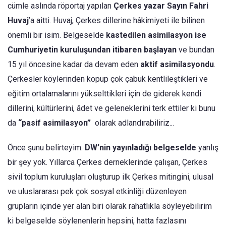
cümle aslında röportaj yapılan
Çerkes yazar Sayın
Fahri
Huvaj
’a aitti. Huvaj, Çerkes dillerine hâkimiyeti ile bilinen
önemli bir isim. Belgeselde
kastedilen asimilasyon ise
Cumhuriyetin kuruluşundan itibaren başlayan
ve bundan
15 yıl öncesine kadar da devam eden
aktif asimilasyondu
.
Çerkesler köylerinden kopup çok çabuk kentlileştikleri ve
eğitim ortalamalarını yükselttikleri için de giderek kendi
dillerini, kültürlerini, âdet ve geleneklerini terk ettiler ki bunu
da
“pasif asimilasyon”
olarak adlandırabiliriz...
Önce şunu belirteyim.
DW’nin yayınladığı belgeselde
yanlış
bir şey yok. Yıllarca Çerkes derneklerinde çalışan, Çerkes
sivil toplum kuruluşları oluşturup ilk Çerkes mitingini, ulusal
ve uluslararası pek çok sosyal etkinliği düzenleyen
grupların içinde yer alan biri olarak rahatlıkla söyleyebilirim
ki belgeselde söylenenlerin hepsini, hatta fazlasını