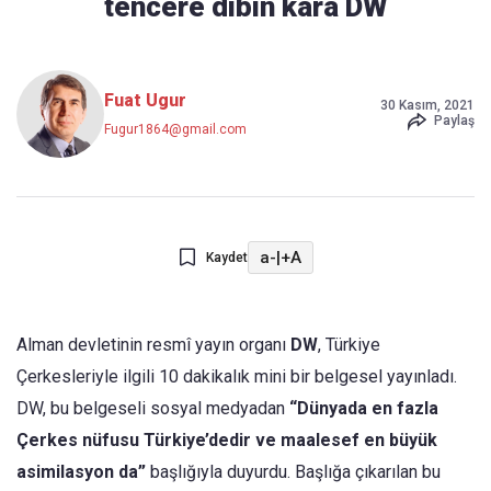
tencere dibin kara DW
Fuat Ugur
30 Kasım, 2021
Paylaş
Fugur1864@gmail.com
a-
|
+A
Kaydet
Alman devletinin resmî yayın organı
DW
, Türkiye
Çerkesleriyle ilgili 10 dakikalık mini bir belgesel yayınladı.
DW, bu belgeseli sosyal medyadan
“Dünyada en fazla
Çerkes nüfusu Türkiye’dedir ve maalesef en büyük
asimilasyon da”
başlığıyla duyurdu. Başlığa çıkarılan bu