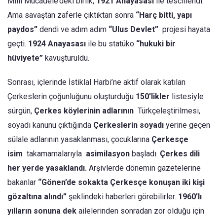
Millî Mücadele’deki birlik,
1921 Anayasası
ile tescillendi.
Ama savaştan zaferle çıktıktan sonra
“Harç bitti, yapı
paydos”
dendi ve adım adım
“Ulus Devlet”
projesi hayata
geçti.
1924 Anayasası
ile bu statüko
“hukuki bir
hüviyete”
kavuşturuldu.
Sonrası, içlerinde İstiklal Harbi’ne aktif olarak katılan
Çerkeslerin çoğunluğunu oluşturduğu
150’likler
listesiyle
sürgün,
Çerkes köylerinin adlarının
Türkçeleştirilmesi,
soyadı kanunu çıktığında
Çerkeslerin soyadı
yerine geçen
sülale adlarının yasaklanması, çocuklarına
Çerkesçe
isim
takamamalarıyla
asimilasyon
başladı.
Çerkes dili
her yerde yasaklandı.
Arşivlerde dönemin gazetelerine
bakanlar
“Gönen’de sokakta Çerkesçe konuşan iki kişi
gözaltına alındı”
şeklindeki haberleri görebilirler.
1960’lı
yılların sonuna dek
ailelerinden sonradan zor olduğu için