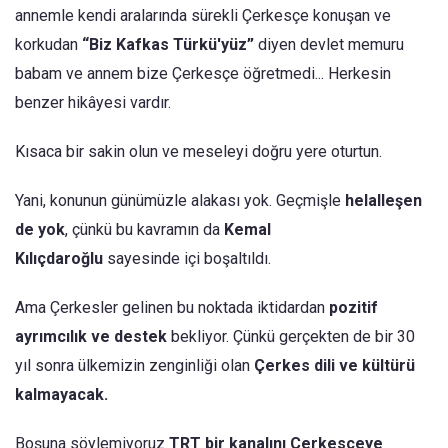
annemle kendi aralarında sürekli Çerkesçe konuşan ve
korkudan
“Biz Kafkas Türkü'yüz”
diyen devlet memuru
babam ve annem bize Çerkesçe öğretmedi... Herkesin
benzer hikâyesi vardır.
Kısaca bir sakin olun ve meseleyi doğru yere oturtun.
Yani, konunun günümüzle alakası yok. Geçmişle
helalleşen
de yok
, çünkü bu kavramın da
Kemal
Kılıçdaroğlu
sayesinde içi boşaltıldı.
Ama Çerkesler gelinen bu noktada iktidardan
pozitif
ayrımcılık ve destek
bekliyor. Çünkü gerçekten de bir 30
yıl sonra ülkemizin zenginliği olan
Çerkes dili ve kültürü
kalmayacak.
Boşuna söylemiyoruz
TRT bir kanalını Çerkesçeye