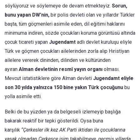
söylüyoruz ve söylemeye de devam etmekteyiz.
Sorun,
bunu yapan DW’nin,
bir polis devleti olan ve yıllardır Türkler
başta, tüm göçmenleri asimile eden, dil eğitimi haklarını
minimuma indiren, sözde çocukları koruma görüntüsü altında
çocuk ticareti yapan
Jugendamt
adlı devlet kuruluşu eliyle
Türk ve göçmen çocukları ailelerinden zorla alıp Hıristiyan
ailelere vererek dininden, dilinden ve kültüründen
ayıran
Alman devletinin resmî yayın organı
olması.
Mevcut istatistiklere göre Alman devleti
Jugendamt eliyle
son
30 yılda yalnızca 150 bine yakın Türk çocuğunu
bu
yolla asimile etti.
Belki de bu yüzden ya da belgeseli izlemeyip başlığa
bakarak reaktif bir tepki gösterildi. Oysa buna
karşılık
“Çerkesler ilk kez AK Parti iktidarı ile çocuklarına
yasak olmadan Çerkesçe isim takabilmeye, geçmiş yıllarda