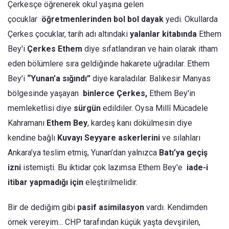
Çerkesçe öğrenerek okul yaşına gelen
çocuklar
öğretmenlerinden bol bol dayak
yedi. Okullarda
Çerkes çocuklar, tarih adı altındaki
yalanlar kitabında
Ethem
Bey'i
Çerkes Ethem
diye sıfatlandıran ve hain olarak itham
eden bölümlere sıra geldiğinde hakarete uğradılar. Ethem
Bey'i
“Yunan’a sığındı”
diye karaladılar. Balıkesir Manyas
bölgesinde yaşayan
binlerce Çerkes,
Ethem Bey'in
memleketlisi diye
sürgün
edildiler. Oysa Millî Mücadele
Kahramanı
Ethem Bey
, kardeş kanı dökülmesin diye
kendine bağlı
Kuvayı Seyyare askerlerini
ve silahları
Ankara’ya teslim etmiş, Yunan’dan yalnızca
Batı’ya geçiş
izni
istemişti. Bu iktidar çok lazımsa Ethem Bey'e
iade-i
itibar yapmadığı için
eleştirilmelidir.
Bir de dediğim gibi
pasif asimilasyon
vardı. Kendimden
örnek vereyim... CHP tarafından küçük yaşta devşirilen,