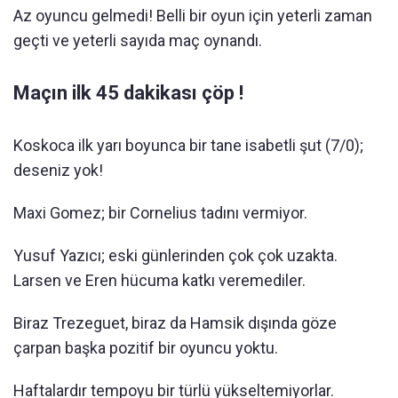
Az oyuncu gelmedi! Belli bir oyun için yeterli zaman
geçti ve yeterli sayıda maç oynandı.
Maçın ilk 45 dakikası çöp !
Koskoca ilk yarı boyunca bir tane isabetli şut (7/0);
deseniz yok!
Maxi Gomez; bir Cornelius tadını vermiyor.
Yusuf Yazıcı; eski günlerinden çok çok uzakta.
Larsen ve Eren hücuma katkı veremediler.
Biraz Trezeguet, biraz da Hamsik dışında göze
çarpan başka pozitif bir oyuncu yoktu.
Haftalardır tempoyu bir türlü yükseltemiyorlar.