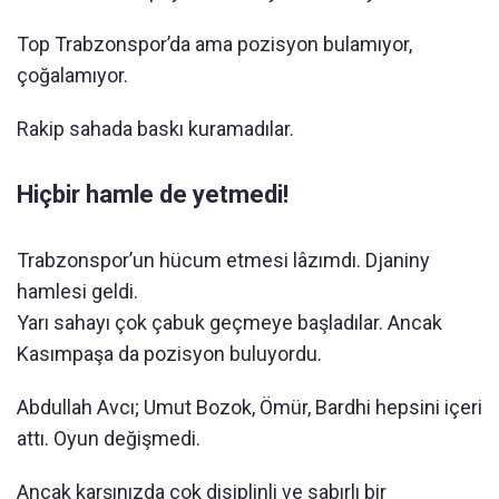
Top Trabzonspor’da ama pozisyon bulamıyor,
çoğalamıyor.
Rakip sahada baskı kuramadılar.
Hiçbir hamle de yetmedi!
Trabzonspor’un hücum etmesi lâzımdı. Djaniny
hamlesi geldi.
Yarı sahayı çok çabuk geçmeye başladılar. Ancak
Kasımpaşa da pozisyon buluyordu.
Abdullah Avcı; Umut Bozok, Ömür, Bardhi hepsini içeri
attı. Oyun değişmedi.
Ancak karşınızda çok disiplinli ve sabırlı bir