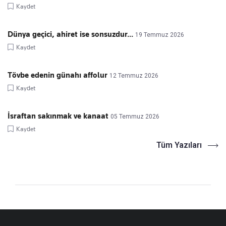
Kaydet
Dünya geçici, ahiret ise sonsuzdur...
19 Temmuz 2026
Kaydet
Tövbe edenin günahı affolur
12 Temmuz 2026
Kaydet
İsraftan sakınmak ve kanaat
05 Temmuz 2026
Kaydet
Tüm Yazıları