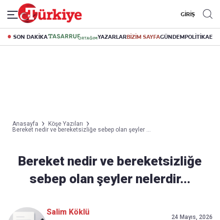
GİRİŞ
SON DAKİKA
YAZARLAR
BİZİM SAYFA
GÜNDEM
POLİTİKA
EK
Anasayfa
Köşe Yazıları
Bereket nedir ve bereketsizliğe sebep olan şeyler ...
Bereket nedir ve bereketsizliğe
sebep olan şeyler nelerdir...
Salim Köklü
24 Mayıs, 2026