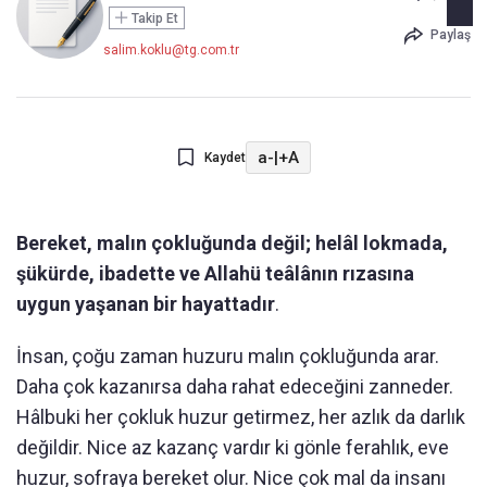
Takip Et
Paylaş
salim.koklu@tg.com.tr
a-
|
+A
Kaydet
Bereket, malın çokluğunda değil; helâl lokmada,
şükürde, ibadette ve Allahü teâlânın rızasına
uygun yaşanan bir hayattadır
.
İnsan, çoğu zaman huzuru malın çokluğunda arar.
Daha çok kazanırsa daha rahat edeceğini zanneder.
Hâlbuki her çokluk huzur getirmez, her azlık da darlık
değildir. Nice az kazanç vardır ki gönle ferahlık, eve
huzur, sofraya bereket olur. Nice çok mal da insanı