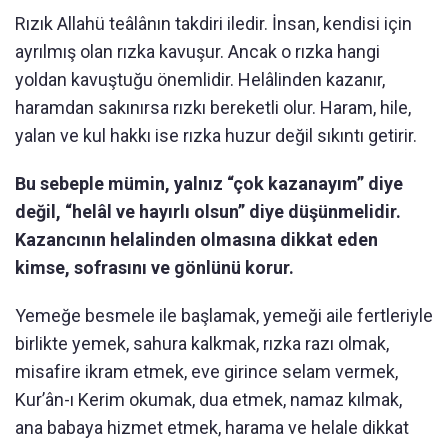
Rızık Allahü teâlânın takdiri iledir. İnsan, kendisi için
ayrılmış olan rızka kavuşur. Ancak o rızka hangi
yoldan kavuştuğu önemlidir. Helâlinden kazanır,
haramdan sakınırsa rızkı bereketli olur. Haram, hile,
yalan ve kul hakkı ise rızka huzur değil sıkıntı getirir.
Bu sebeple mümin, yalnız “çok kazanayım” diye
değil, “helâl ve hayırlı olsun” diye düşünmelidir.
Kazancının helalinden olmasına dikkat eden
kimse, sofrasını ve gönlünü korur.
Yemeğe besmele ile başlamak, yemeği aile fertleriyle
birlikte yemek, sahura kalkmak, rızka razı olmak,
misafire ikram etmek, eve girince selam vermek,
Kur’ân-ı Kerim okumak, dua etmek, namaz kılmak,
ana babaya hizmet etmek, harama ve helale dikkat