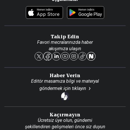
Haberler
İletişim
Foto Haber
Künye
Video Galeri
Gazete Aboneliği
Danışma Telefonları
Takip Edin
Favori mecralarınızda haber
Yasal
akışımıza ulaşın
Reklam Ver
Haber Verin
Editör masamıza bilgi ve materyal
göndermek için
tıklayın
Kaçırmayın
Ücretsiz üye olun, gündemi
şekillendiren gelişmeleri önce siz duyun