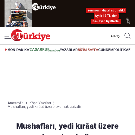
Yeni nesil dijital abonelik!
Aylık 19 TL’ den
başlayan fiyatlarla.
GİRİŞ
SON DAKİKA
YAZARLAR
BİZİM SAYFA
GÜNDEM
POLİTİKA
EK
Anasayfa
Köşe Yazıları
Mushafları, yedi kırâat üzere okumak caizdir...
Mushafları, yedi kırâat üzere