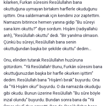
kılarken, Furkan sûresini Resûlullahın bana
okuttuğuna uymayan birtakım harflerle okuduğunu
işittim. Ona saldırmamak için kendimi zor zaptettim.
Namazını bitirince hemen yanına gidip “Bu sûreyi
sana kim okuttu?” diye sordum. Hişâm (radıyallahü
anh), “Resûlullah okuttu” dedi. “Bir yanılma olmasın.
Çünkü bu sûreyi, Resûlullah bana senin
okuttuğundan başka bir şekilde okuttu” dedim...
Onu, elinden tutarak Resûlullahın huzûruna
götürdüm. “Yâ Resûlallah! Bunu, Furkân sûresini bana
okuttuğunuzdan başka bir harfle okurken işittim”
dedim. Resûlullah bana “Hişâm’ı bırak” buyurdu. Ona
da “Yâ Hişâm oku!” buyurdu. O da namazda okuduğu
gibi okudu. Bunun üzerine Resûlullah “Bu sûre böyle
inzal olundu” buyurdu. Bundan sonra bana da “Yâ