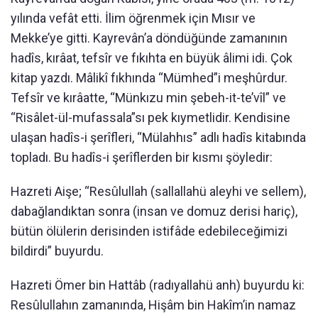
yılında vefât etti. İlim öğrenmek için Mısır ve
Mekke’ye gitti. Kayrevân’a döndüğünde zamanının
hadîs, kırâat, tefsîr ve fıkıhta en büyük âlimi idi. Çok
kitap yazdı. Mâlikî fıkhında “Mümhed”i meşhûrdur.
Tefsîr ve kırâatte, “Münkızu min şebeh-it-te’vîl” ve
“Risâlet-ül-mufassala”sı pek kıymetlidir. Kendisine
ulaşan hadîs-i şerîfleri, “Mülahhıs” adlı hadîs kitabında
topladı. Bu hadîs-i şerîflerden bir kısmı şöyledir:
Hazreti Aişe; “Resûlullah (sallallahü aleyhi ve sellem),
dabağlandıktan sonra (insan ve domuz derisi hariç),
bütün ölülerin derisinden istifâde edebileceğimizi
bildirdi” buyurdu.
Hazreti Ömer bin Hattâb (radıyallahü anh) buyurdu ki:
Resûlullahın zamanında, Hişâm bin Hakîm’in namaz