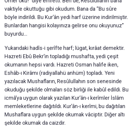
Ömer oku!” diye emretti. Ben de, Resûlullahın bana
vaktiyle okuttuğu gibi okudum. Bana da “Bu sûre
böyle indirildi. Bu Kur’ân yedi harf üzerine indirilmiştir.
Bunlardan hangisi kolayınıza gelirse onu okuyunuz”
buyurdu...
Yukarıdaki hadîs-i şerîfte harf; lügat, kırâat demektir.
Hazreti Ebû Bekr’in topladığı mushafta, yedi çeşit
okumanın hepsi vardı. Hazreti Osman halife iken,
Eshâb-ı Kirâmı (radıyallahü anhüm) topladı. Yeni
yazılacak Mushafların, Resûlullahın son senesinde
okuduğu şekilde olmaları söz birliği ile kabûl edildi. Bu
icmâ’ya uygun olarak yazılan Kur’ân-ı kerîmler İslâm
memleketlerine dağıtıldı. Kur’ân-ı kerîmi, bu dağıtılan
Mushaflara uygun şekilde okumak vâciptir. Diğer altı
şekilde okumak da caizdir.