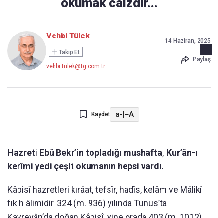
okumak caizdir...
Vehbi Tülek
14 Haziran, 2025
Takip Et
Paylaş
vehbi.tulek@tg.com.tr
a-
|
+A
Kaydet
Hazreti Ebû Bekr’in topladığı mushafta, Kur’ân-ı
kerîmi yedi çeşit okumanın hepsi vardı.
Kâbisî hazretleri kırâat, tefsîr, hadîs, kelâm ve Mâlikî
fıkıh âlimidir. 324 (m. 936) yılında Tunus’ta
Kayrevân’da doğan Kâbisî, yine orada 403 (m. 1012)