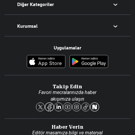
Diğer Kategoriler
Tüm Yazarlar
Magazin
Kurumsal
Teknoloji
Resmî Ilanlar
Hakkımızda
Uygulamalar
Haberler
İletişim
Foto Haber
Künye
Video Galeri
Gazete Aboneliği
Danışma Telefonları
Takip Edin
Favori mecralarınızda haber
Yasal
akışımıza ulaşın
Reklam Ver
Haber Verin
Editör masamıza bilgi ve materyal