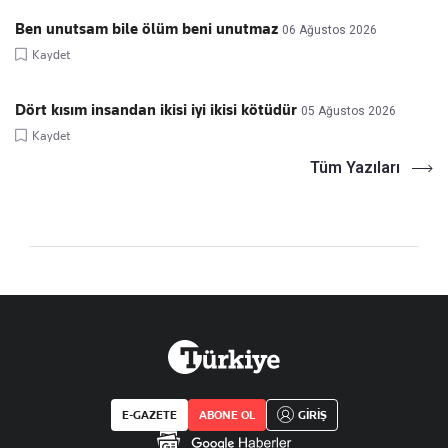
Ben unutsam bile ölüm beni unutmaz
06 Ağustos 2026
Kaydet
Dört kısım insandan ikisi iyi ikisi kötüdür
05 Ağustos 2026
Kaydet
Tüm Yazıları
E-GAZETE
ABONE OL
GİRİŞ