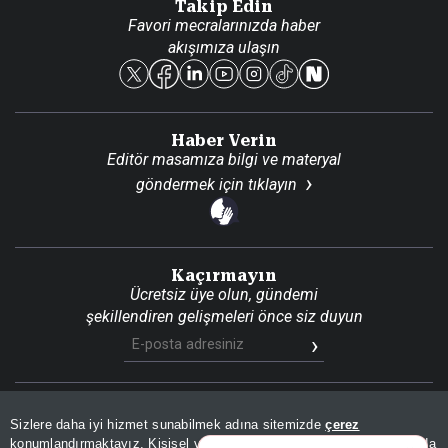
Takip Edin
Favori mecralarınızda haber
Yasal
akışımıza ulaşın
Reklam Ver
Haber Verin
Editör masamıza bilgi ve materyal
göndermek için
tıklayın
Kaçırmayın
Ücretsiz üye olun, gündemi
şekillendiren gelişmeleri önce siz duyun
Son Dakika
Site Haritası
RSS
KVKK Aydınlatma Metni
Sizlere daha iyi hizmet sunabilmek adına sitemizde
çerez
Gizlilik Politikası
Çerez Politikası
konumlandırmaktayız. Kişisel verileriniz, KVKK ve GDPR kapsamında