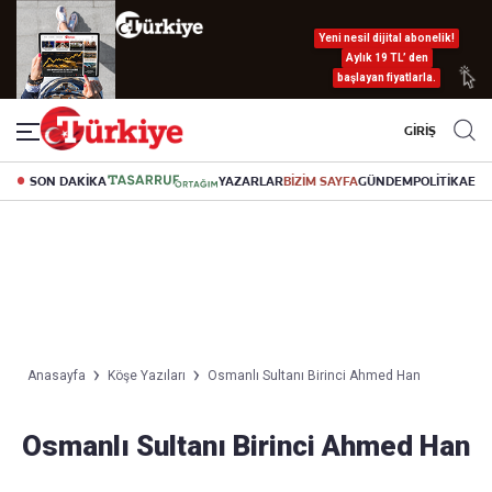
Yeni nesil dijital abonelik!
Aylık 19 TL’ den
başlayan fiyatlarla.
GİRİŞ
SON DAKİKA
YAZARLAR
BİZİM SAYFA
GÜNDEM
POLİTİKA
EK
Anasayfa
Köşe Yazıları
Osmanlı Sultanı Birinci Ahmed Han
Osmanlı Sultanı Birinci Ahmed Han