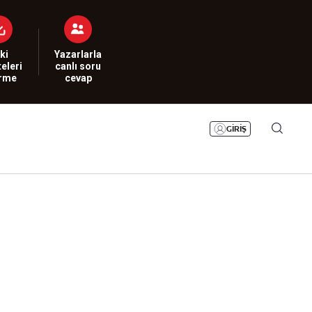
Bizim Sayfa
Namaz Vakitleri
Sesli Yayınlar
ki
Yazarlarla
eleri
canlı soru
irme
cevap
GİRİŞ