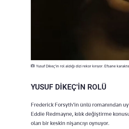
Yusuf Dikeç'in rol aldığı dizi rekor kırıyor: Efsane karak
YUSUF DİKEÇ'İN ROLÜ
Frederick Forsyth'in ünlü romanından uya
Eddie Redmayne, kılık değiştirme konus
olan bir keskin nişancıyı oynuyor.