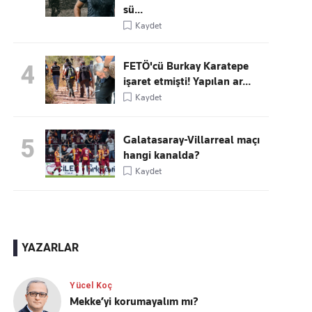
sü...
Kaydet
FETÖ'cü Burkay Karatepe
4
işaret etmişti! Yapılan ar...
Kaydet
Galatasaray-Villarreal maçı
5
hangi kanalda?
Kaydet
YAZARLAR
Yücel Koç
Mekke’yi korumayalım mı?