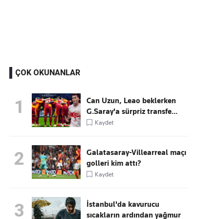
Kaçırmayın
Ücretsiz üye olun, gündemi şekillendiren gelişmeleri önce siz duyun
ÇOK OKUNANLAR
Can Uzun, Leao beklerken
1
G.Saray'a sürpriz transfe...
Kaydet
Galatasaray-Villearreal maçı
2
golleri kim attı?
Kaydet
İstanbul'da kavurucu
3
sıcakların ardından yağmur