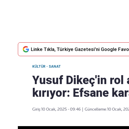
Takip Edin
Favori mecralarınızda haber akışımıza ulaşın
Linke Tıkla, Türkiye Gazetesi'ni Google Favor
KÜLTÜR - SANAT
Yusuf Dikeç'in rol 
kırıyor: Efsane ka
Giriş:
10 Ocak, 2025 - 09:46
|
Güncelleme:
10 Ocak, 20