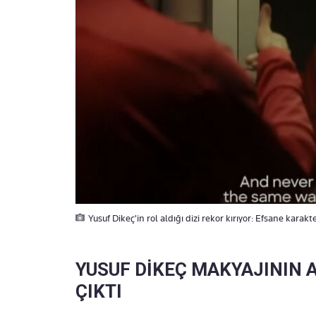
Yusuf Dikeç'in rol aldığı dizi rekor kırıyor: Efsane karak
YUSUF DİKEÇ MAKYAJININ 
ÇIKTI