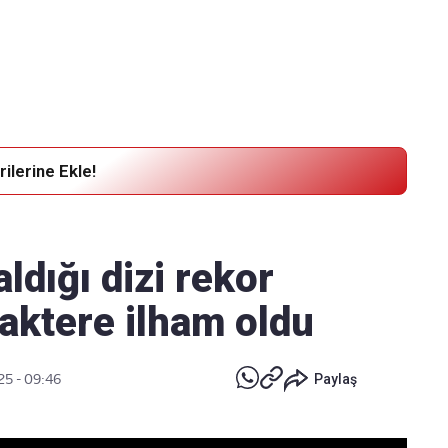
Haber Verin
Editör masamıza bilgi ve materyal göndermek için
tıklayın
ilerine Ekle!
aldığı dizi rekor
raktere ilham oldu
25 - 09:46
Paylaş