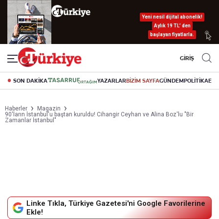
Yeni nesil dijital abonelik!
Aylık 19 TL’ den
başlayan fiyatlarla.
GİRİŞ
SON DAKİKA
YAZARLAR
BİZİM SAYFA
GÜNDEM
POLİTİKA
EK
Haberler
Magazin
90'ların İstanbul'u baştan kuruldu! Cihangir Ceyhan ve Alina Boz'lu "Bir
Zamanlar İstanbul"
Linke Tıkla, Türkiye Gazetesi'ni Google Favorilerine
Ekle!