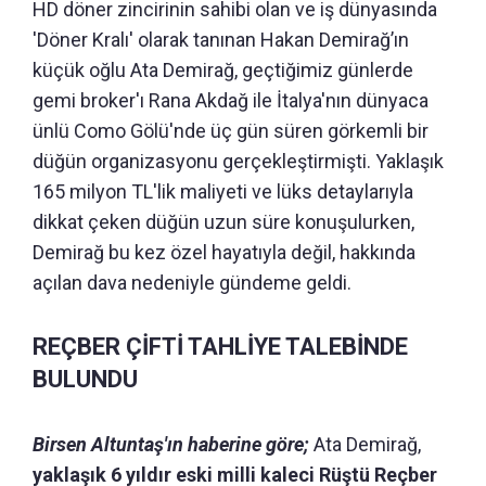
HD döner zincirinin sahibi olan ve iş dünyasında
'Döner Kralı' olarak tanınan Hakan Demirağ’ın
küçük oğlu Ata Demirağ, geçtiğimiz günlerde
gemi broker'ı Rana Akdağ ile İtalya'nın dünyaca
ünlü Como Gölü'nde üç gün süren görkemli bir
düğün organizasyonu gerçekleştirmişti. Yaklaşık
165 milyon TL'lik maliyeti ve lüks detaylarıyla
dikkat çeken düğün uzun süre konuşulurken,
Demirağ bu kez özel hayatıyla değil, hakkında
açılan dava nedeniyle gündeme geldi.
REÇBER ÇİFTİ TAHLİYE TALEBİNDE
BULUNDU
Birsen Altuntaş'ın haberine göre;
Ata Demirağ,
yaklaşık 6 yıldır eski milli kaleci Rüştü Reçber