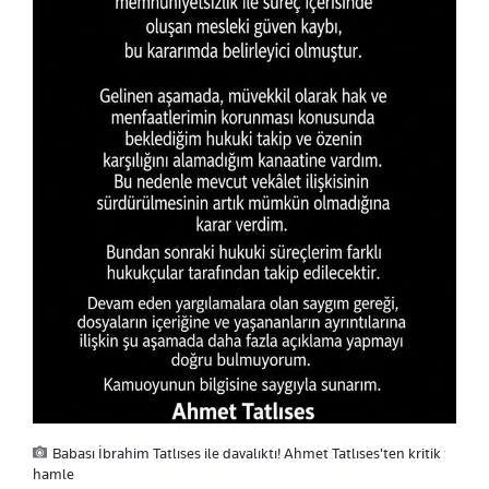
Babası İbrahim Tatlıses ile davalıktı! Ahmet Tatlıses'ten kritik
hamle