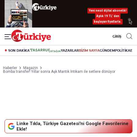
Yeni nesil dijital abonelik!
Aylık 19 TL’ den
başlayan fiyatlarla.
GİRİŞ
SON DAKİKA
YAZARLAR
BİZİM SAYFA
GÜNDEM
POLİTİKA
EK
Haberler
Magazin
Bomba transfer! Yıllar sonra Aşk Mantık İntikam ile setlere dönüyor
Linke Tıkla, Türkiye Gazetesi'ni Google Favorilerine
Ekle!