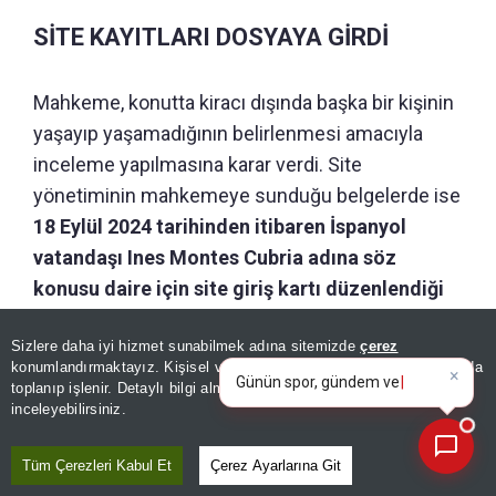
SİTE KAYITLARI DOSYAYA GİRDİ
Mahkeme, konutta kiracı dışında başka bir kişinin
yaşayıp yaşamadığının belirlenmesi amacıyla
inceleme yapılmasına karar verdi. Site
yönetiminin mahkemeye sunduğu belgelerde ise
18 Eylül 2024 tarihinden itibaren İspanyol
vatandaşı Ines Montes Cubria adına söz
konusu daire için site giriş kartı düzenlendiği
belirtildi.
×
Günün spor, gündem ve
Sizlere daha iyi hizmet sunabilmek adına sitemizde
çerez
ekonomi gelişmelerini analiz
konumlandırmaktayız. Kişisel verileriniz, KVKK ve GDPR kapsamında
edin!
|
toplanıp işlenir. Detaylı bilgi almak için
Aydınlatma Metnimizi
GÜNÜN ÖZETİ
📰
Son 30 güne ait haberleri, spor gelişmelerini veya yazar yazılarını sorgulayabilirsiniz.
inceleyebilirsiniz.
Tüm Çerezleri Kabul Et
Çerez Ayarlarına Git